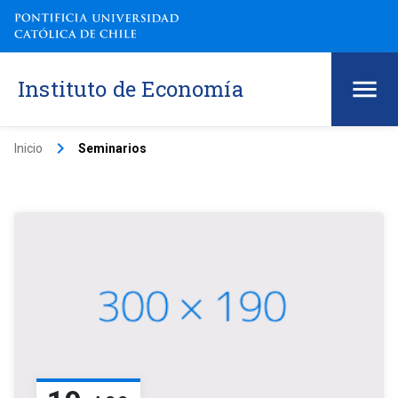
Instituto de Economía
keyboard_arrow_right
Inicio
Seminarios