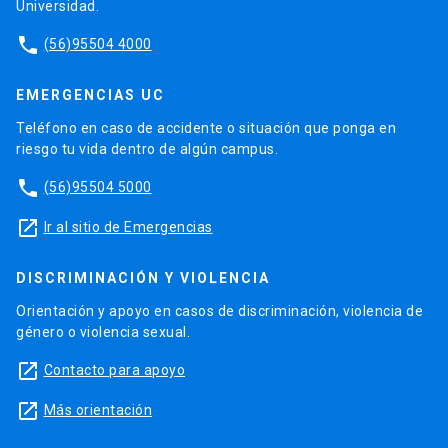
Universidad.
phone
(56)95504 4000
EMERGENCIAS UC
Teléfono en caso de accidente o situación que ponga en
riesgo tu vida dentro de algún campus.
phone
(56)95504 5000
launch
Ir al sitio de Emergencias
DISCRIMINACIÓN Y VIOLENCIA
Orientación y apoyo en casos de discriminación, violencia de
género o violencia sexual.
launch
Contacto para apoyo
launch
Más orientación