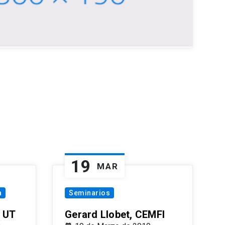
19
MAR
a
Seminarios
 UT
Gerard Llobet, CEMFI