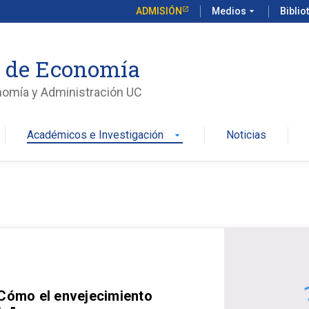
ADMISIÓN
Medios
arrow_drop_down
Biblio
o de Economía
nomía y Administración UC
Académicos e Investigación
Noticias
arrow_drop_down
 Cómo el envejecimiento