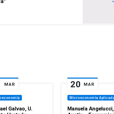
ia”
1
20
MAR
MAR
oeconomía
Microeconomía Aplicad
ael Galvao, U.
Manuela Angelucci,