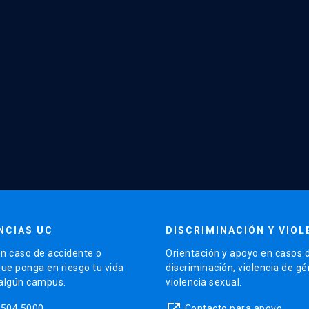
NCIAS UC
DISCRIMINACIÓN Y VIOL
n caso de accidente o
Orientación y apoyo en casos 
que ponga en riesgo tu vida
discriminación, violencia de g
 algún campus.
violencia sexual.
launch
5504 5000
Contacto para apoyo