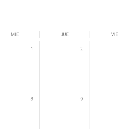
MIÉ
JUE
VIE
1
2
8
9