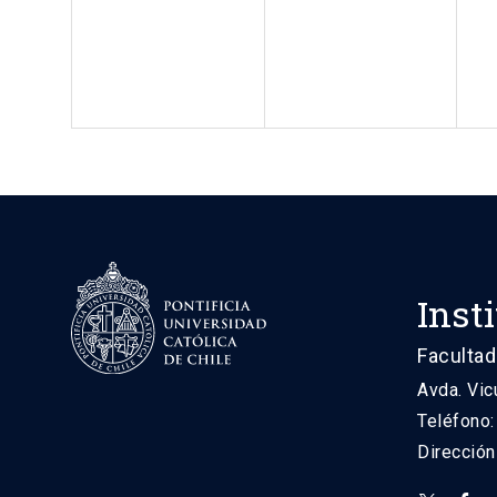
Inst
Facultad
Avda. Vic
Teléfono
Direcció