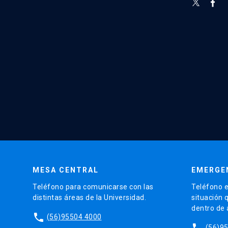
MESA CENTRAL
EMERGE
Teléfono para comunicarse con las
Teléfono e
distintas áreas de la Universidad.
situación 
dentro de
phone
(56)95504 4000
phone
(56)9