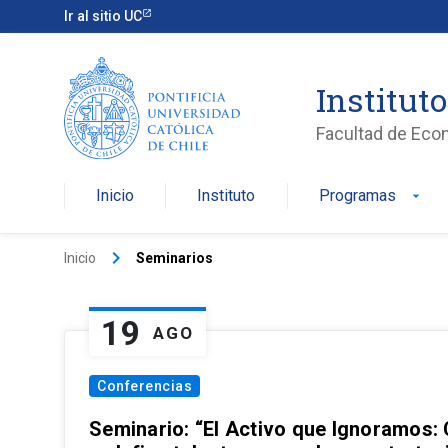
Ir al sitio UC
Institut
Facultad de Eco
Inicio
Instituto
Programas
arrow_drop_down
keyboard_arrow_right
Inicio
Seminarios
19
AGO
Conferencias
Seminario: “El Activo que Ignoramos: