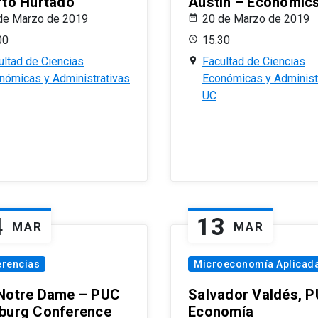
rto Hurtado
Austin – Economic
de Marzo de 2019
20 de Marzo de 2019
00
15:30
ultad de Ciencias
Facultad de Ciencias
nómicas y Administrativas
Económicas y Administ
UC
4
13
MAR
MAR
erencias
Microeconomía Aplicad
Notre Dame – PUC
Salvador Valdés, 
burg Conference
Economía