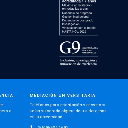
ENCIA
MEDIACIÓN UNIVERSITARIA
de
Teléfonos para orientación y consejo si
énero o
se ha vulnerado alguno de tus derechos
en la universidad.
phone
(56)95504 1691