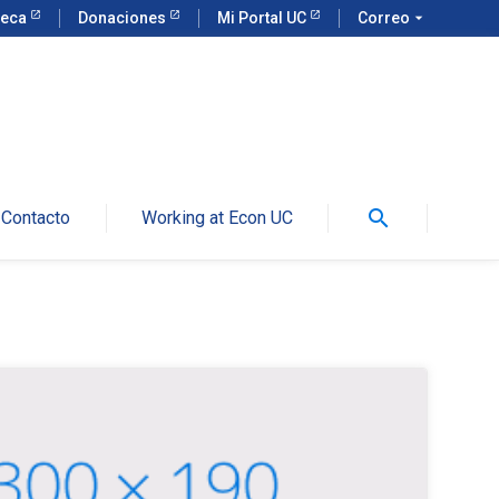
teca
Donaciones
Mi Portal UC
Correo
arrow_drop_down
search
Contacto
Working at Econ UC