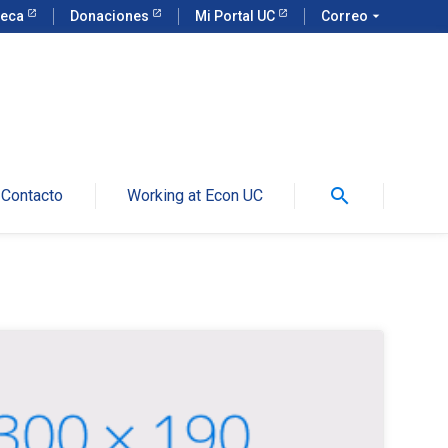
teca
Donaciones
Mi Portal UC
Correo
arrow_drop_down
search
Contacto
Working at Econ UC