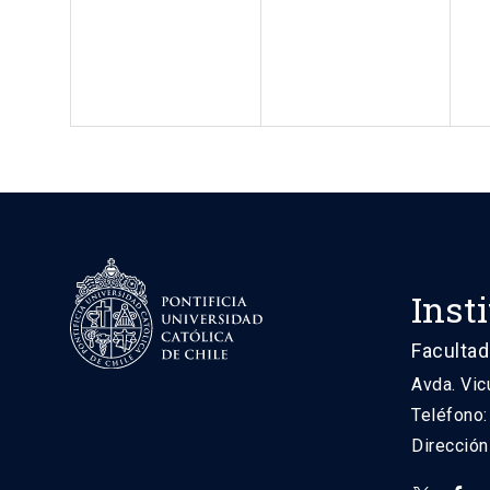
Inst
Facultad
Avda. Vic
Teléfono
Direcció