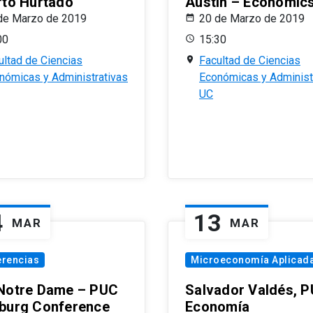
rto Hurtado
Austin – Economic
de Marzo de 2019
20 de Marzo de 2019
00
15:30
ultad de Ciencias
Facultad de Ciencias
nómicas y Administrativas
Económicas y Administ
UC
4
13
MAR
MAR
erencias
Microeconomía Aplicad
Notre Dame – PUC
Salvador Valdés, 
burg Conference
Economía