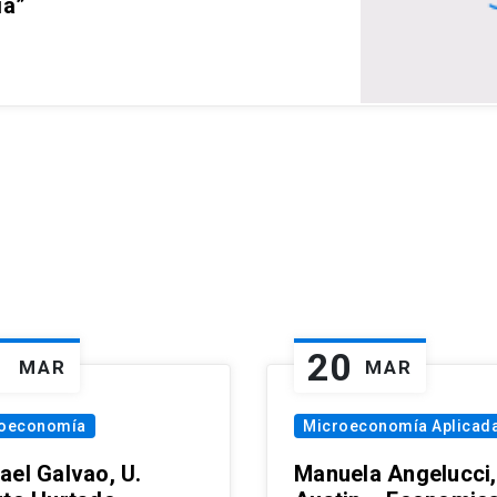
ia”
1
20
MAR
MAR
oeconomía
Microeconomía Aplicad
ael Galvao, U.
Manuela Angelucci,