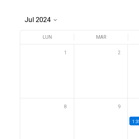
LUN
MAR
1
2
8
9
1:3