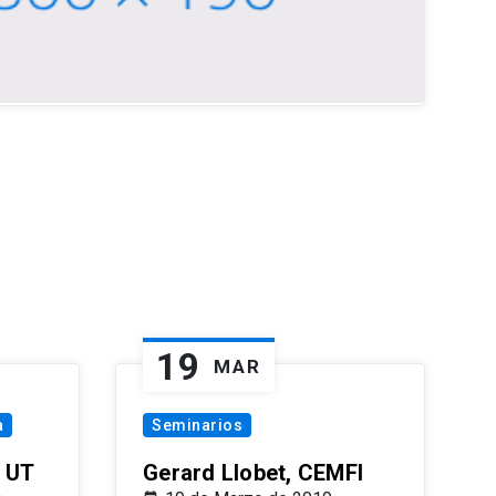
19
MAR
a
Seminarios
 UT
Gerard Llobet, CEMFI