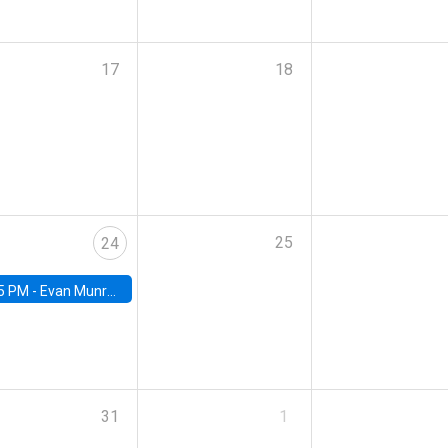
17
18
25
24
5 PM -
Evan Munro, Neyman Visiting Assistant Professor in the Department of Statistics at UC Berkeley
31
1