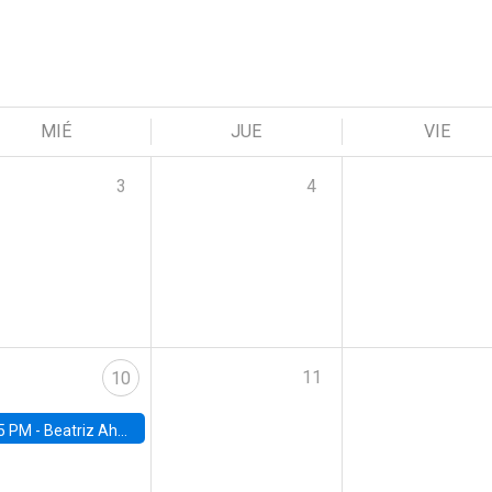
MIÉ
JUE
VIE
3
4
11
10
5 PM -
Beatriz Ahumada, PhD candidate, Universidad de Pittsburgh