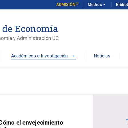
ADMISIÓN
Medios
arrow_drop_down
Biblio
o de Economía
nomía y Administración UC
Académicos e Investigación
Noticias
arrow_drop_down
 Cómo el envejecimiento