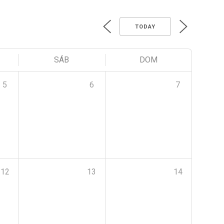
TODAY
SÁB
DOM
5
6
7
12
13
14