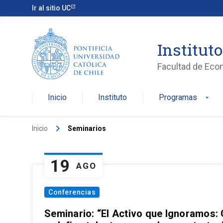
Ir al sitio UC
Institut
Facultad de Eco
Inicio
Instituto
Programas
arrow_drop_down
keyboard_arrow_right
Inicio
Seminarios
19
AGO
Conferencias
Seminario: “El Activo que Ignoramos: