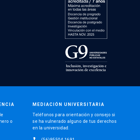
ENCIA
MEDIACIÓN UNIVERSITARIA
de
Teléfonos para orientación y consejo si
énero o
se ha vulnerado alguno de tus derechos
en la universidad.
phone
(56)95504 1691