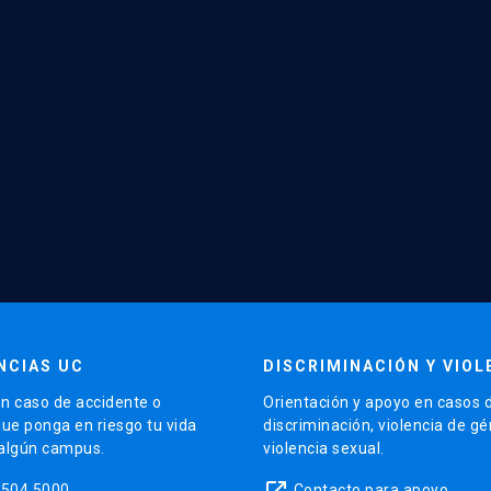
NCIAS UC
DISCRIMINACIÓN Y VIOL
n caso de accidente o
Orientación y apoyo en casos 
que ponga en riesgo tu vida
discriminación, violencia de g
 algún campus.
violencia sexual.
launch
5504 5000
Contacto para apoyo