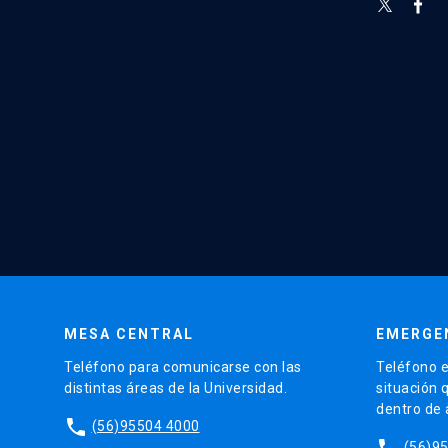
MESA CENTRAL
EMERGE
Teléfono para comunicarse con las
Teléfono e
distintas áreas de la Universidad.
situación 
dentro de
phone
(56)95504 4000
phone
(56)9