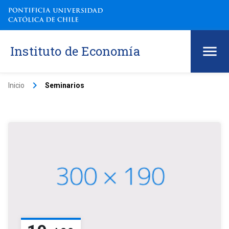
Instituto de Economía
keyboard_arrow_right
Inicio
Seminarios