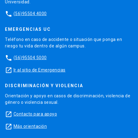
Universidad.
phone
(56)95504 4000
EMERGENCIAS UC
Teléfono en caso de accidente o situación que ponga en
riesgo tu vida dentro de algún campus.
phone
(56)95504 5000
launch
Ir al sitio de Emergencias
DISCRIMINACIÓN Y VIOLENCIA
Orientación y apoyo en casos de discriminación, violencia de
género o violencia sexual.
launch
Contacto para apoyo
launch
Más orientación