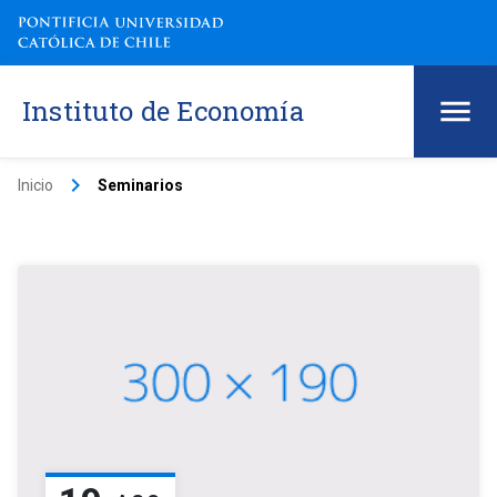
Instituto de Economía
keyboard_arrow_right
Inicio
Seminarios