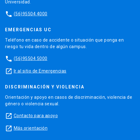
Universidad.
phone
(56)95504 4000
EMERGENCIAS UC
Teléfono en caso de accidente o situación que ponga en
riesgo tu vida dentro de algún campus.
phone
(56)95504 5000
launch
Ir al sitio de Emergencias
DISCRIMINACIÓN Y VIOLENCIA
Orientación y apoyo en casos de discriminación, violencia de
género o violencia sexual.
launch
Contacto para apoyo
launch
Más orientación