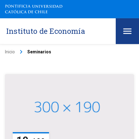
Instituto de Economía
keyboard_arrow_right
Inicio
Seminarios