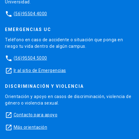
Universidad.
phone
(56)95504 4000
EMERGENCIAS UC
Teléfono en caso de accidente o situación que ponga en
riesgo tu vida dentro de algún campus.
phone
(56)95504 5000
launch
Ir al sitio de Emergencias
DISCRIMINACIÓN Y VIOLENCIA
Orientación y apoyo en casos de discriminación, violencia de
género o violencia sexual.
launch
Contacto para apoyo
launch
Más orientación