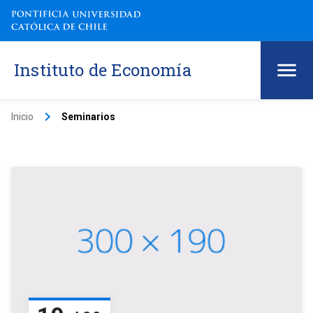
Instituto de Economía
keyboard_arrow_right
Inicio
Seminarios