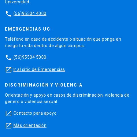
Universidad.
phone
(56)95504 4000
EMERGENCIAS UC
Teléfono en caso de accidente o situación que ponga en
riesgo tu vida dentro de algún campus.
phone
(56)95504 5000
launch
Ir al sitio de Emergencias
DISCRIMINACIÓN Y VIOLENCIA
Orientación y apoyo en casos de discriminación, violencia de
género o violencia sexual.
launch
Contacto para apoyo
launch
Más orientación