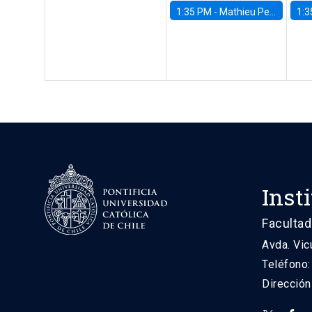
1:35 PM -
Mathieu Pedemonte, IDB
1:3
Inst
Facultad
Avda. Vic
Teléfono
Direcció