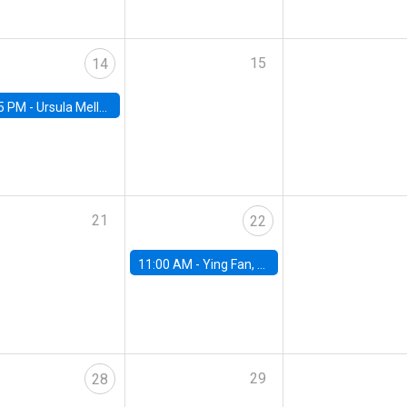
15
14
5 PM -
Ursula Mello, Insper - Institute of Education and Research
21
22
11:00 AM -
Ying Fan, University of Michigan
29
28