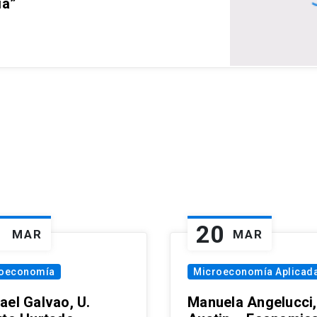
ia”
1
20
MAR
MAR
oeconomía
Microeconomía Aplicad
ael Galvao, U.
Manuela Angelucci,