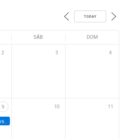
TODAY
SÁB
DOM
2
3
4
10
11
9
onomía UC