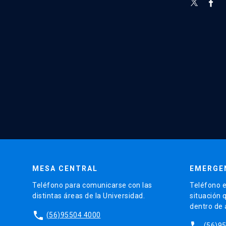
MESA CENTRAL
EMERGE
Teléfono para comunicarse con las
Teléfono e
distintas áreas de la Universidad.
situación 
dentro de
phone
(56)95504 4000
phone
(56)9