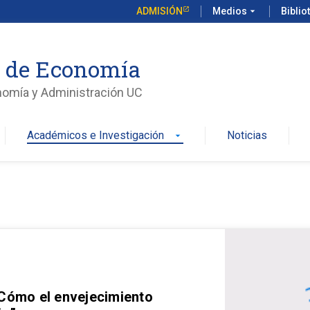
ADMISIÓN
Medios
arrow_drop_down
Biblio
o de Economía
nomía y Administración UC
Académicos e Investigación
Noticias
arrow_drop_down
 Cómo el envejecimiento