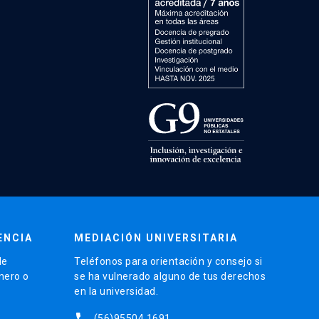
ENCIA
MEDIACIÓN UNIVERSITARIA
de
Teléfonos para orientación y consejo si
énero o
se ha vulnerado alguno de tus derechos
en la universidad.
phone
(56)95504 1691