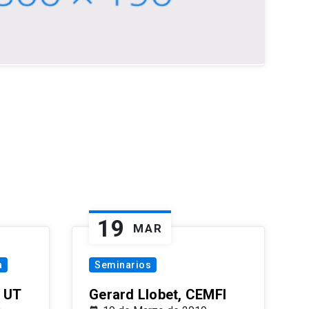
19
MAR
a
Seminarios
 UT
Gerard Llobet, CEMFI