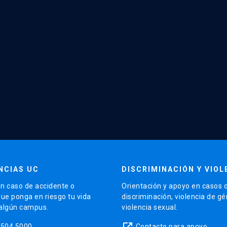
NCIAS UC
DISCRIMINACIÓN Y VIOL
n caso de accidente o
Orientación y apoyo en casos 
que ponga en riesgo tu vida
discriminación, violencia de g
 algún campus.
violencia sexual.
launch
5504 5000
Contacto para apoyo