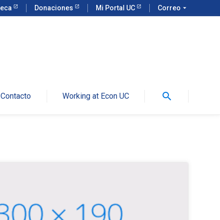
teca
Donaciones
Mi Portal UC
Correo
arrow_drop_down
search
Contacto
Working at Econ UC