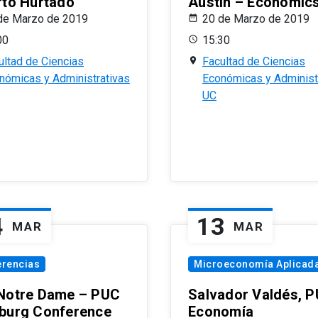
rto Hurtado
Austin – Economic
de Marzo de 2019
20 de Marzo de 2019
00
15:30
ultad de Ciencias
Facultad de Ciencias
nómicas y Administrativas
Económicas y Administ
UC
4
13
MAR
MAR
erencias
Microeconomía Aplicad
Notre Dame – PUC
Salvador Valdés, 
burg Conference
Economía