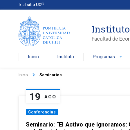
Ir al sitio UC
Institut
Facultad de Eco
Inicio
Instituto
Programas
arrow_drop_down
keyboard_arrow_right
Inicio
Seminarios
19
AGO
Conferencias
Seminario: “El Activo que Ignoramos: