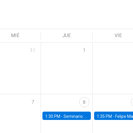
MIÉ
JUE
VIE
31
1
7
8
1:30 PM -
Seminario: “Recuperando la humanidad para progresar en la era de la IA»
1:35 PM -
Felipe Martínez, alumno Doctorado en Ec