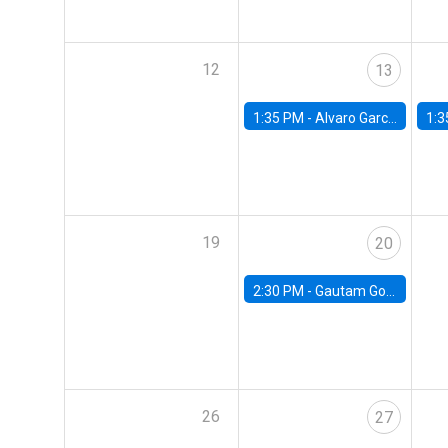
12
13
1:35 PM -
Alvaro Garcia-Marin, Universidad de Los Andes
1:3
19
20
2:30 PM -
Gautam Gowrisankaran, Columbia University
26
27