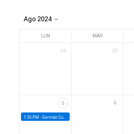
LUN
MAR
29
30
6
5
1:35 PM -
Germán Cubas, University of Houston