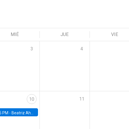
MIÉ
JUE
VIE
3
4
11
10
5 PM -
Beatriz Ahumada, PhD candidate, Universidad de Pittsburgh