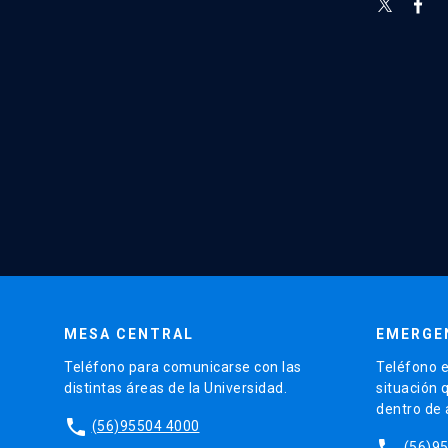
MESA CENTRAL
EMERGE
Teléfono para comunicarse con las
Teléfono e
distintas áreas de la Universidad.
situación 
dentro de
phone
(56)95504 4000
phone
(56)9