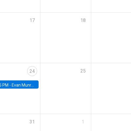
17
18
25
24
5 PM -
Evan Munro, Neyman Visiting Assistant Professor in the Department of Statistics at UC Berkeley
31
1