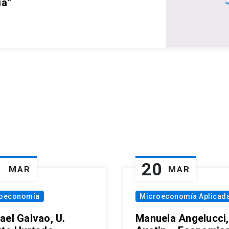
ia”
1
20
MAR
MAR
oeconomía
Microeconomía Aplicad
ael Galvao, U.
Manuela Angelucci,