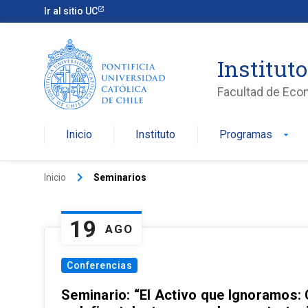
Ir al sitio UC
Institut
Facultad de Eco
Inicio
Instituto
Programas
arrow_drop_down
keyboard_arrow_right
Inicio
Seminarios
19
AGO
Conferencias
Seminario: “El Activo que Ignoramos: