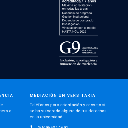
ENCIA
MEDIACIÓN UNIVERSITARIA
de
Teléfonos para orientación y consejo si
énero o
se ha vulnerado alguno de tus derechos
en la universidad.
phone
(56)95504 1691