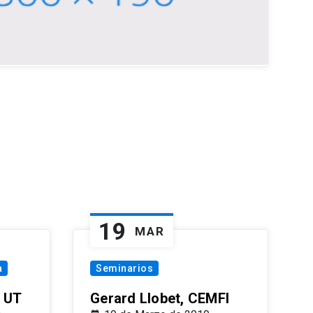
19
MAR
a
Seminarios
 UT
Gerard Llobet, CEMFI