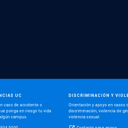
NCIAS UC
DISCRIMINACIÓN Y VIOL
n caso de accidente o
Orientación y apoyo en casos 
que ponga en riesgo tu vida
discriminación, violencia de g
 algún campus.
violencia sexual.
launch
5504 5000
Contacto para apoyo