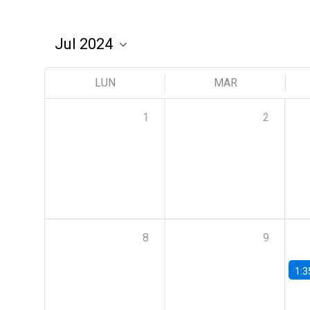
LUN
MAR
1
2
8
9
1:3