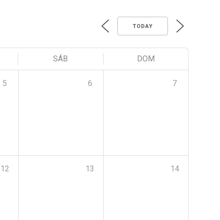
TODAY
SÁB
DOM
5
6
7
12
13
14