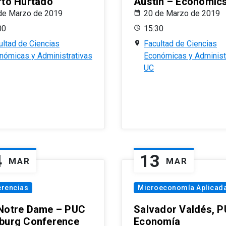
rto Hurtado
Austin – Economic
de Marzo de 2019
20 de Marzo de 2019
00
15:30
ultad de Ciencias
Facultad de Ciencias
nómicas y Administrativas
Económicas y Administ
UC
4
13
MAR
MAR
erencias
Microeconomía Aplicad
Notre Dame – PUC
Salvador Valdés, 
burg Conference
Economía