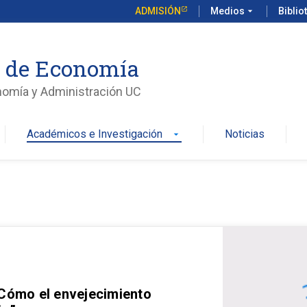
ADMISIÓN
Medios
arrow_drop_down
Biblio
o de Economía
nomía y Administración UC
Académicos e Investigación
Noticias
arrow_drop_down
 Cómo el envejecimiento