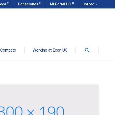
teca
Donaciones
Mi Portal UC
Correo
arrow_drop_down
search
Contacto
Working at Econ UC