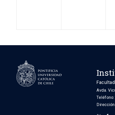
Inst
Facultad
Avda. Vic
Teléfono
Direcció