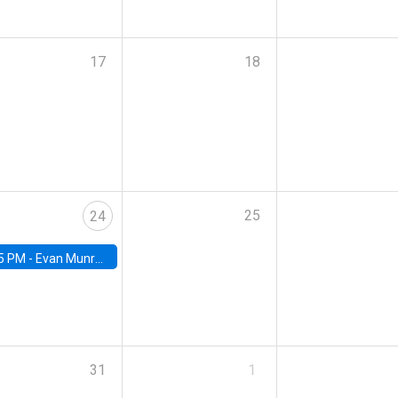
17
18
25
24
5 PM -
Evan Munro, Neyman Visiting Assistant Professor in the Department of Statistics at UC Berkeley
31
1