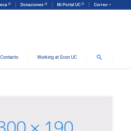
teca
Donaciones
Mi Portal UC
Correo
arrow_drop_down
search
Contacto
Working at Econ UC