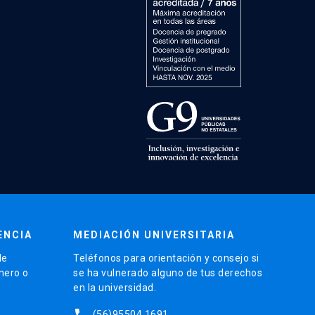
ENCIA
MEDIACIÓN UNIVERSITARIA
de
Teléfonos para orientación y consejo si
énero o
se ha vulnerado alguno de tus derechos
en la universidad.
phone
(56)95504 1691