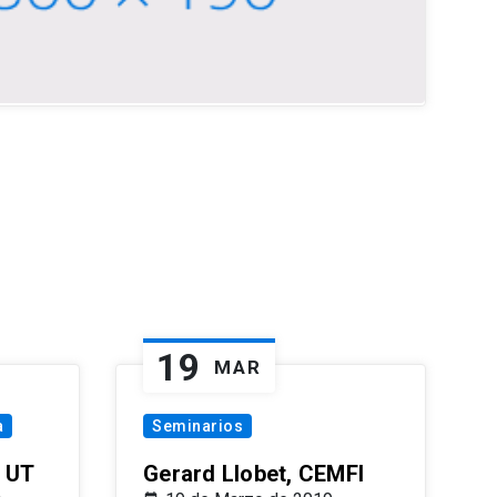
19
MAR
a
Seminarios
 UT
Gerard Llobet, CEMFI