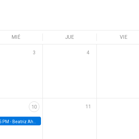
MIÉ
JUE
VIE
3
4
11
10
5 PM -
Beatriz Ahumada, PhD candidate, Universidad de Pittsburgh