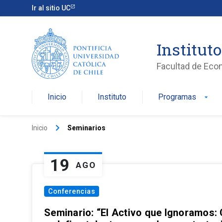
Ir al sitio UC
Institut
Facultad de Eco
Inicio
Instituto
Programas
arrow_drop_down
keyboard_arrow_right
Inicio
Seminarios
19
AGO
Conferencias
Seminario: “El Activo que Ignoramos: