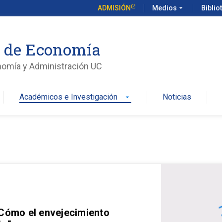
ADMISIÓN
Medios
arrow_drop_down
Biblio
o de Economía
nomía y Administración UC
Académicos e Investigación
Noticias
arrow_drop_down
 Cómo el envejecimiento