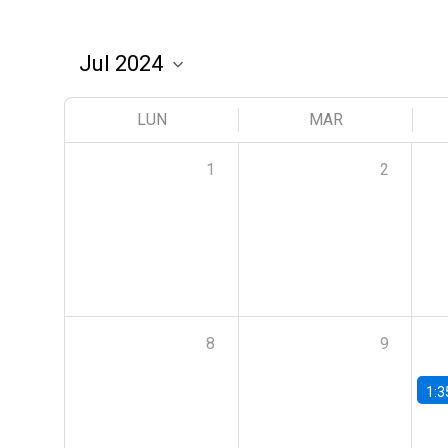
LUN
MAR
1
2
8
9
1:3