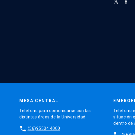
MESA CENTRAL
EMERGE
Teléfono para comunicarse con las
Teléfono e
distintas áreas de la Universidad.
situación 
dentro de
phone
(56)95504 4000
phone
(56)9