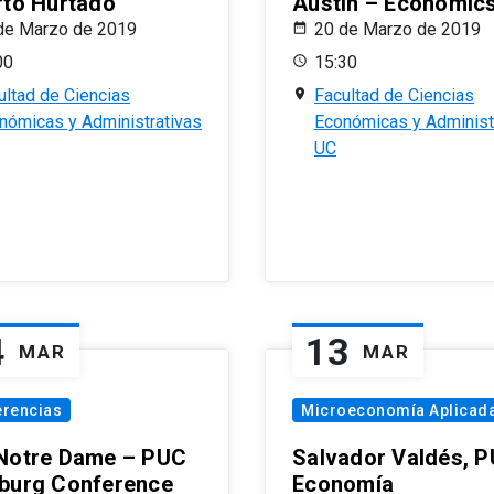
rto Hurtado
Austin – Economic
de Marzo de 2019
20 de Marzo de 2019
00
15:30
ultad de Ciencias
Facultad de Ciencias
nómicas y Administrativas
Económicas y Administ
UC
4
13
MAR
MAR
erencias
Microeconomía Aplicad
Notre Dame – PUC
Salvador Valdés, 
burg Conference
Economía