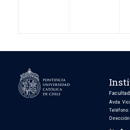
Inst
Facultad
Avda. Vic
Teléfono
Direcció