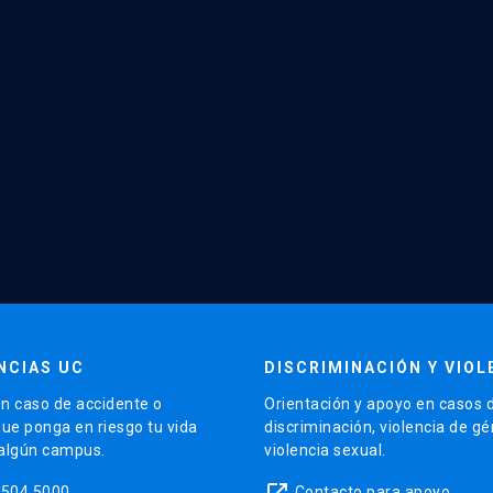
NCIAS UC
DISCRIMINACIÓN Y VIOL
n caso de accidente o
Orientación y apoyo en casos 
que ponga en riesgo tu vida
discriminación, violencia de g
 algún campus.
violencia sexual.
launch
5504 5000
Contacto para apoyo