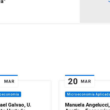
ia”
1
20
MAR
MAR
oeconomía
Microeconomía Aplicad
ael Galvao, U.
Manuela Angelucci,