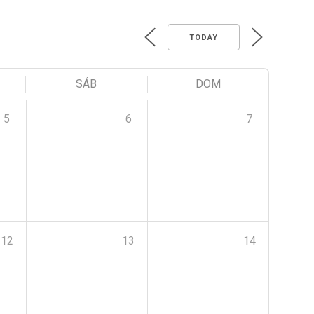
TODAY
SÁB
DOM
5
6
7
12
13
14