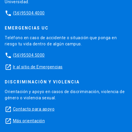
Universidad.
phone
(56)95504 4000
EMERGENCIAS UC
Teléfono en caso de accidente o situación que ponga en
riesgo tu vida dentro de algún campus.
phone
(56)95504 5000
launch
Ir al sitio de Emergencias
DISCRIMINACIÓN Y VIOLENCIA
Orientación y apoyo en casos de discriminación, violencia de
género o violencia sexual.
launch
Contacto para apoyo
launch
Más orientación