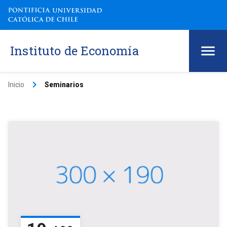
Instituto de Economía
keyboard_arrow_right
Inicio
Seminarios