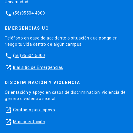
Universidad.
phone
(56)95504 4000
EMERGENCIAS UC
Teléfono en caso de accidente o situación que ponga en
riesgo tu vida dentro de algún campus.
phone
(56)95504 5000
launch
Ir al sitio de Emergencias
DISCRIMINACIÓN Y VIOLENCIA
Orientación y apoyo en casos de discriminación, violencia de
género o violencia sexual.
launch
Contacto para apoyo
launch
Más orientación