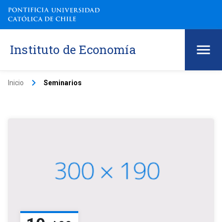
Instituto de Economía
keyboard_arrow_right
Inicio
Seminarios