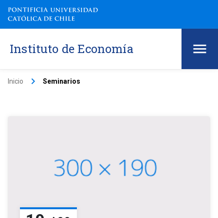
Instituto de Economía
keyboard_arrow_right
Inicio
Seminarios