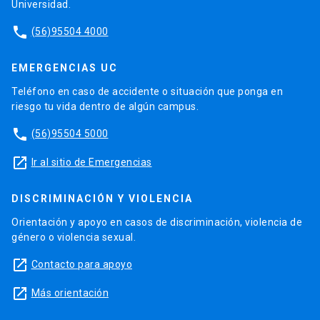
Universidad.
phone
(56)95504 4000
EMERGENCIAS UC
Teléfono en caso de accidente o situación que ponga en
riesgo tu vida dentro de algún campus.
phone
(56)95504 5000
launch
Ir al sitio de Emergencias
DISCRIMINACIÓN Y VIOLENCIA
Orientación y apoyo en casos de discriminación, violencia de
género o violencia sexual.
launch
Contacto para apoyo
launch
Más orientación