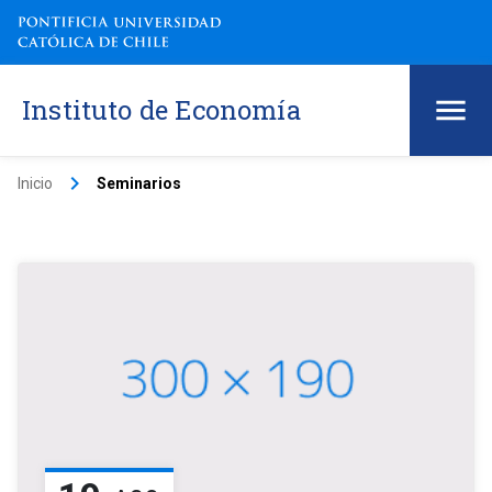
Instituto de Economía
keyboard_arrow_right
Inicio
Seminarios