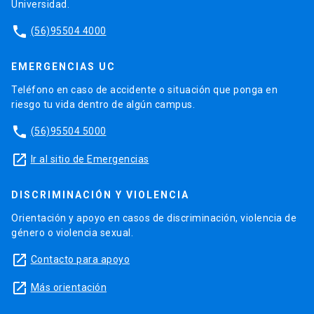
Universidad.
phone
(56)95504 4000
EMERGENCIAS UC
Teléfono en caso de accidente o situación que ponga en
riesgo tu vida dentro de algún campus.
phone
(56)95504 5000
launch
Ir al sitio de Emergencias
DISCRIMINACIÓN Y VIOLENCIA
Orientación y apoyo en casos de discriminación, violencia de
género o violencia sexual.
launch
Contacto para apoyo
launch
Más orientación