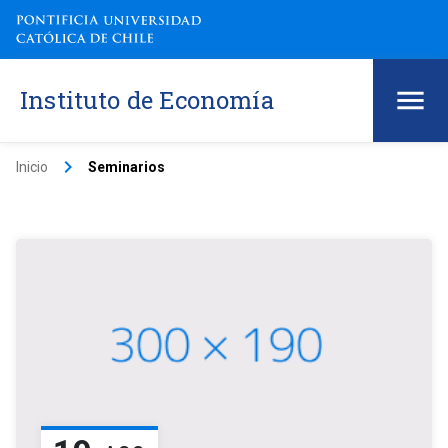
Instituto de Economía
keyboard_arrow_right
Inicio
Seminarios