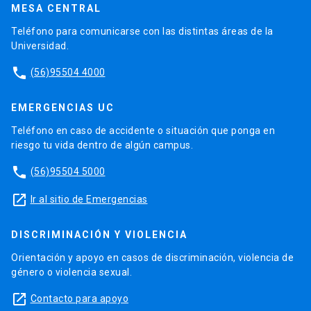
MESA CENTRAL
Teléfono para comunicarse con las distintas áreas de la
Universidad.
phone
(56)95504 4000
EMERGENCIAS UC
Teléfono en caso de accidente o situación que ponga en
riesgo tu vida dentro de algún campus.
phone
(56)95504 5000
launch
Ir al sitio de Emergencias
DISCRIMINACIÓN Y VIOLENCIA
Orientación y apoyo en casos de discriminación, violencia de
género o violencia sexual.
launch
Contacto para apoyo