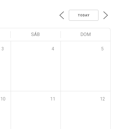
TODAY
SÁB
DOM
3
4
5
10
11
12