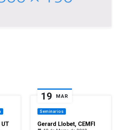
19
MAR
a
Seminarios
 UT
Gerard Llobet, CEMFI