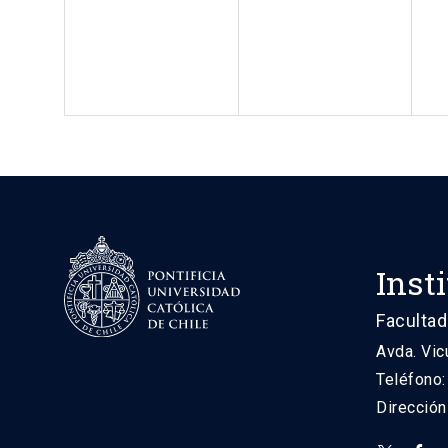
Inst
Facultad
Avda. Vic
Teléfono
Direcció