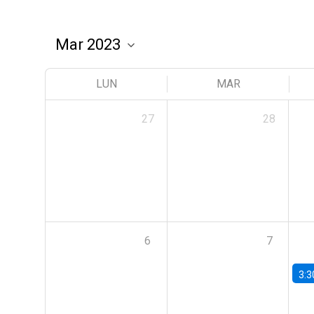
LUN
MAR
27
28
6
7
3:3