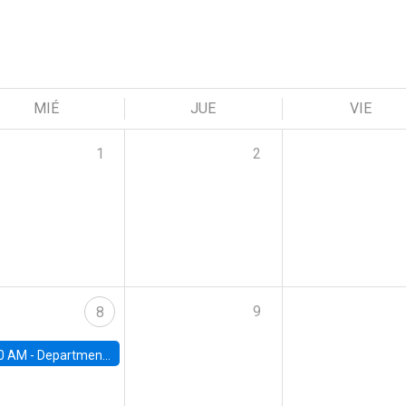
MIÉ
JUE
VIE
1
2
9
8
0 AM -
Department Seminar: James Robinson