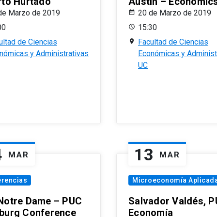
rto Hurtado
Austin – Economic
de Marzo de 2019
20 de Marzo de 2019
00
15:30
ultad de Ciencias
Facultad de Ciencias
nómicas y Administrativas
Económicas y Administ
UC
4
13
MAR
MAR
erencias
Microeconomía Aplicad
Notre Dame – PUC
Salvador Valdés, 
burg Conference
Economía