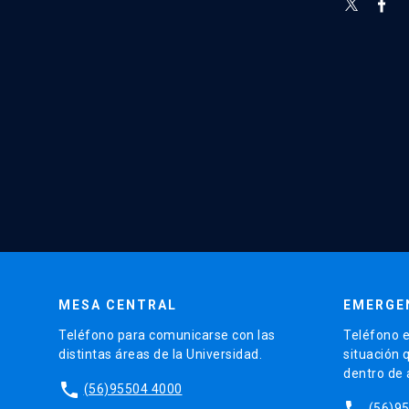
MESA CENTRAL
EMERGE
Teléfono para comunicarse con las
Teléfono e
distintas áreas de la Universidad.
situación 
dentro de
phone
(56)95504 4000
phone
(56)9