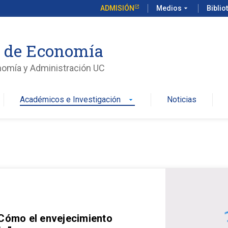
ADMISIÓN
Medios
arrow_drop_down
Biblio
o de Economía
nomía y Administración UC
Académicos e Investigación
Noticias
arrow_drop_down
 Cómo el envejecimiento