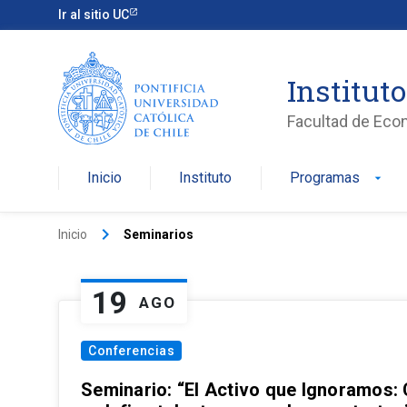
Ir al sitio UC
Institut
Facultad de Eco
Inicio
Instituto
Programas
arrow_drop_down
keyboard_arrow_right
Inicio
Seminarios
19
AGO
Conferencias
Seminario: “El Activo que Ignoramos: