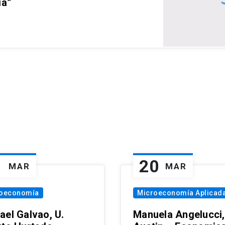
ia”
1
20
MAR
MAR
oeconomía
Microeconomía Aplicad
ael Galvao, U.
Manuela Angelucci,