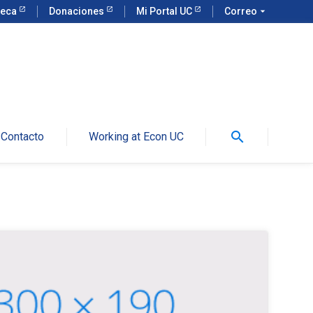
teca
Donaciones
Mi Portal UC
Correo
arrow_drop_down
search
Contacto
Working at Econ UC