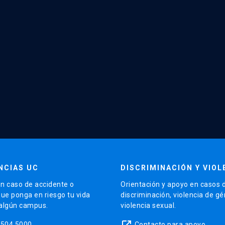
NCIAS UC
DISCRIMINACIÓN Y VIOL
n caso de accidente o
Orientación y apoyo en casos 
que ponga en riesgo tu vida
discriminación, violencia de g
 algún campus.
violencia sexual.
launch
5504 5000
Contacto para apoyo