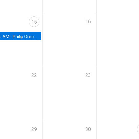
16
15
0 AM -
Philip Oreopolous, University of Toronto
22
23
29
30