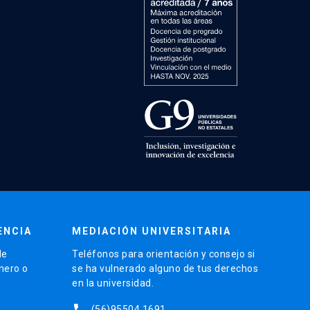
ENCIA
MEDIACIÓN UNIVERSITARIA
de
Teléfonos para orientación y consejo si
énero o
se ha vulnerado alguno de tus derechos
en la universidad.
phone
(56)95504 1691