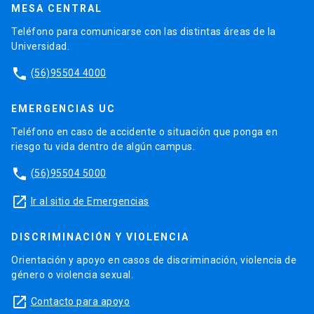
MESA CENTRAL
Teléfono para comunicarse con las distintas áreas de la
Universidad.
phone
(56)95504 4000
EMERGENCIAS UC
Teléfono en caso de accidente o situación que ponga en
riesgo tu vida dentro de algún campus.
phone
(56)95504 5000
launch
Ir al sitio de Emergencias
DISCRIMINACIÓN Y VIOLENCIA
Orientación y apoyo en casos de discriminación, violencia de
género o violencia sexual.
launch
Contacto para apoyo