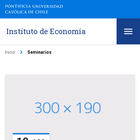
Instituto de Economía
keyboard_arrow_right
Inicio
Seminarios