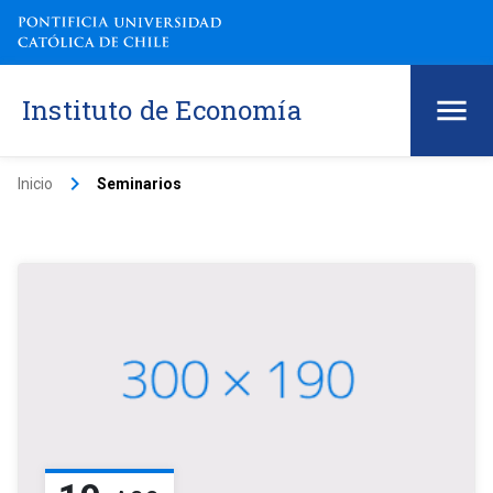
Instituto de Economía
keyboard_arrow_right
Inicio
Seminarios