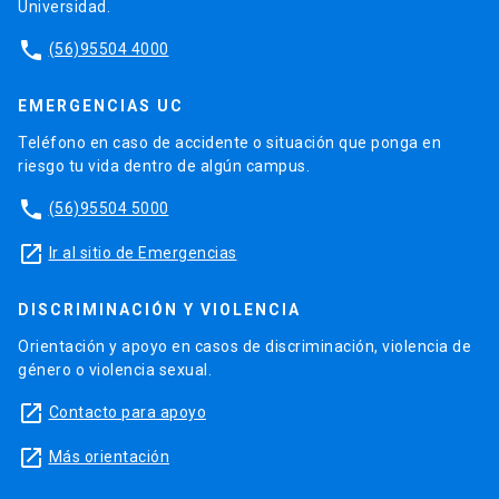
Universidad.
phone
(56)95504 4000
EMERGENCIAS UC
Teléfono en caso de accidente o situación que ponga en
riesgo tu vida dentro de algún campus.
phone
(56)95504 5000
launch
Ir al sitio de Emergencias
DISCRIMINACIÓN Y VIOLENCIA
Orientación y apoyo en casos de discriminación, violencia de
género o violencia sexual.
launch
Contacto para apoyo
launch
Más orientación