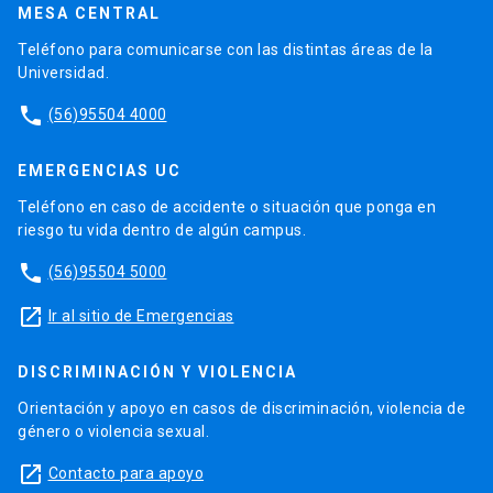
MESA CENTRAL
Teléfono para comunicarse con las distintas áreas de la
Universidad.
phone
(56)95504 4000
EMERGENCIAS UC
Teléfono en caso de accidente o situación que ponga en
riesgo tu vida dentro de algún campus.
phone
(56)95504 5000
launch
Ir al sitio de Emergencias
DISCRIMINACIÓN Y VIOLENCIA
Orientación y apoyo en casos de discriminación, violencia de
género o violencia sexual.
launch
Contacto para apoyo