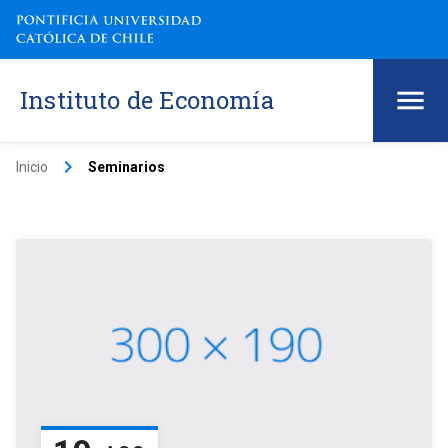
Instituto de Economía
keyboard_arrow_right
Inicio
Seminarios