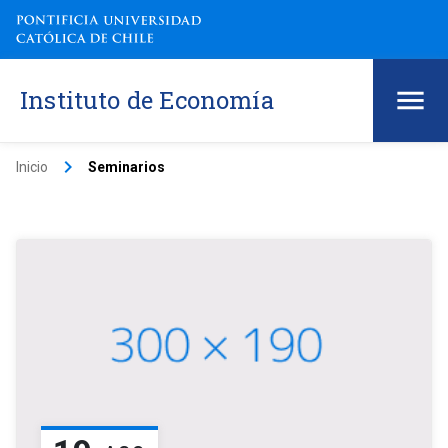
Instituto de Economía
keyboard_arrow_right
Inicio
Seminarios