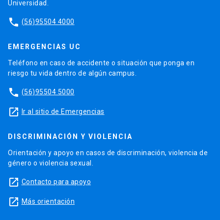
Universidad.
phone
(56)95504 4000
EMERGENCIAS UC
Teléfono en caso de accidente o situación que ponga en
riesgo tu vida dentro de algún campus.
phone
(56)95504 5000
launch
Ir al sitio de Emergencias
DISCRIMINACIÓN Y VIOLENCIA
Orientación y apoyo en casos de discriminación, violencia de
género o violencia sexual.
launch
Contacto para apoyo
launch
Más orientación