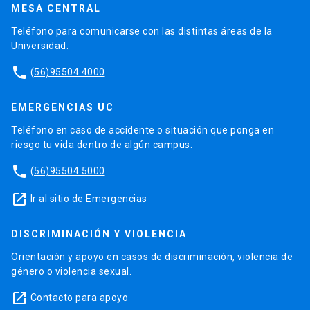
MESA CENTRAL
Teléfono para comunicarse con las distintas áreas de la
Universidad.
phone
(56)95504 4000
EMERGENCIAS UC
Teléfono en caso de accidente o situación que ponga en
riesgo tu vida dentro de algún campus.
phone
(56)95504 5000
launch
Ir al sitio de Emergencias
DISCRIMINACIÓN Y VIOLENCIA
Orientación y apoyo en casos de discriminación, violencia de
género o violencia sexual.
launch
Contacto para apoyo