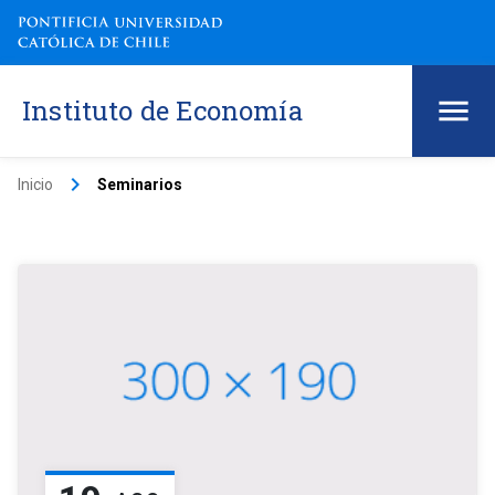
Instituto de Economía
keyboard_arrow_right
Inicio
Seminarios