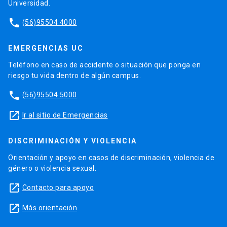
Universidad.
phone
(56)95504 4000
EMERGENCIAS UC
Teléfono en caso de accidente o situación que ponga en
riesgo tu vida dentro de algún campus.
phone
(56)95504 5000
launch
Ir al sitio de Emergencias
DISCRIMINACIÓN Y VIOLENCIA
Orientación y apoyo en casos de discriminación, violencia de
género o violencia sexual.
launch
Contacto para apoyo
launch
Más orientación