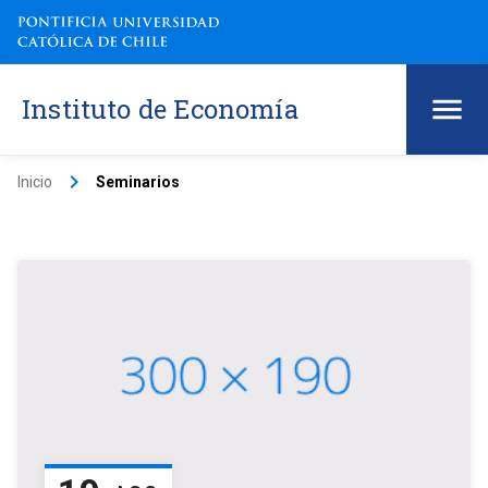
Instituto de Economía
keyboard_arrow_right
Inicio
Seminarios