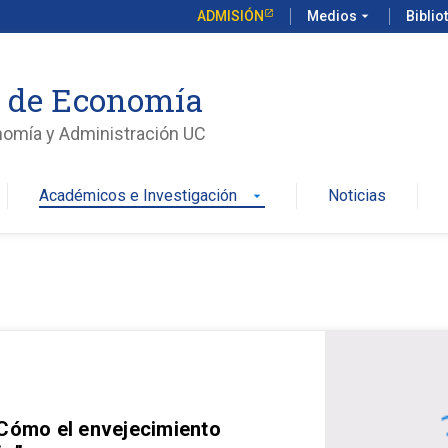
ADMISIÓN
Medios
arrow_drop_down
Biblio
o de Economía
nomía y Administración UC
Académicos e Investigación
Noticias
arrow_drop_down
 Cómo el envejecimiento