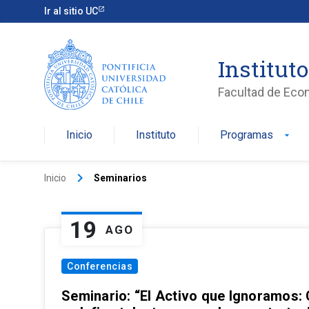
Ir al sitio UC
Institut
Facultad de Eco
Inicio
Instituto
Programas
arrow_drop_down
keyboard_arrow_right
Inicio
Seminarios
19
AGO
Conferencias
Seminario: “El Activo que Ignoramos: