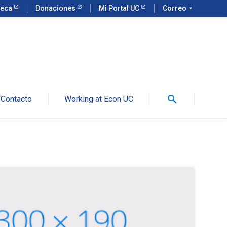
teca
Donaciones
Mi Portal UC
Correo
arrow_drop_down
search
Contacto
Working at Econ UC