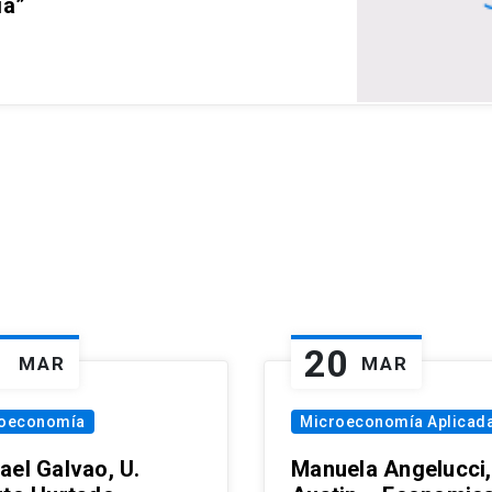
ia”
1
20
MAR
MAR
oeconomía
Microeconomía Aplicad
ael Galvao, U.
Manuela Angelucci,