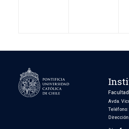
Inst
Facultad
Avda. Vic
Teléfono
Direcció