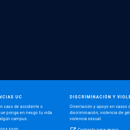
NCIAS UC
DISCRIMINACIÓN Y VIOL
n caso de accidente o
Orientación y apoyo en casos 
que ponga en riesgo tu vida
discriminación, violencia de g
 algún campus.
violencia sexual.
launch
5504 5000
Contacto para apoyo