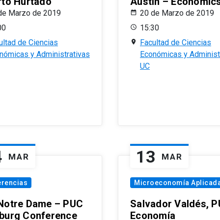
rto Hurtado
Austin – Economic
de Marzo de 2019
20 de Marzo de 2019
00
15:30
ultad de Ciencias
Facultad de Ciencias
nómicas y Administrativas
Económicas y Administ
UC
4
13
MAR
MAR
erencias
Microeconomía Aplicad
Notre Dame – PUC
Salvador Valdés, 
burg Conference
Economía