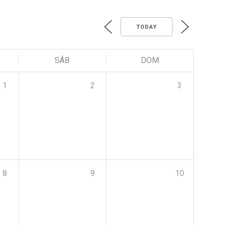
TODAY
SÁB
DOM
1
2
3
8
9
10