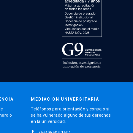
ENCIA
MEDIACIÓN UNIVERSITARIA
de
Teléfonos para orientación y consejo si
énero o
se ha vulnerado alguno de tus derechos
en la universidad.
phone
(56)95504 1691