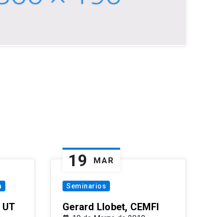
19
MAR
a
Seminarios
 UT
Gerard Llobet, CEMFI