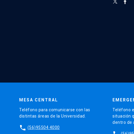
MESA CENTRAL
EMERGE
Teléfono para comunicarse con las
Teléfono e
distintas áreas de la Universidad.
situación 
dentro de
phone
(56)95504 4000
phone
(56)9