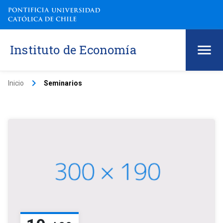
Instituto de Economía
keyboard_arrow_right
Inicio
Seminarios