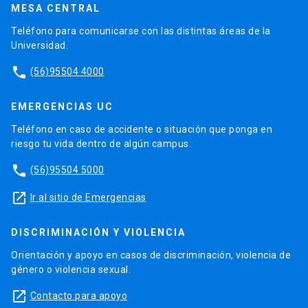
MESA CENTRAL
Teléfono para comunicarse con las distintas áreas de la
Universidad.
phone
(56)95504 4000
EMERGENCIAS UC
Teléfono en caso de accidente o situación que ponga en
riesgo tu vida dentro de algún campus.
phone
(56)95504 5000
launch
Ir al sitio de Emergencias
DISCRIMINACIÓN Y VIOLENCIA
Orientación y apoyo en casos de discriminación, violencia de
género o violencia sexual.
launch
Contacto para apoyo