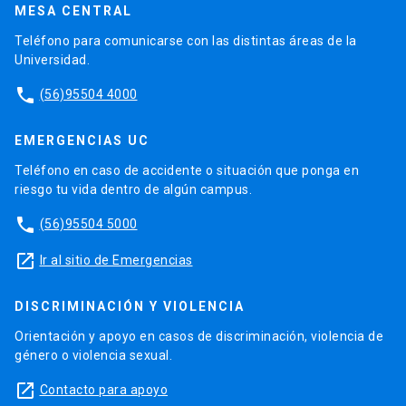
MESA CENTRAL
Teléfono para comunicarse con las distintas áreas de la
Universidad.
phone
(56)95504 4000
EMERGENCIAS UC
Teléfono en caso de accidente o situación que ponga en
riesgo tu vida dentro de algún campus.
phone
(56)95504 5000
launch
Ir al sitio de Emergencias
DISCRIMINACIÓN Y VIOLENCIA
Orientación y apoyo en casos de discriminación, violencia de
género o violencia sexual.
launch
Contacto para apoyo