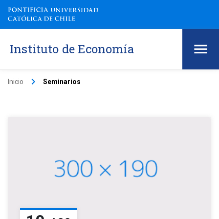
Instituto de Economía
keyboard_arrow_right
Inicio
Seminarios