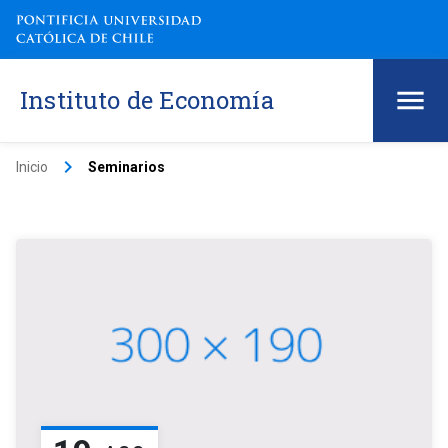
Instituto de Economía
keyboard_arrow_right
Inicio
Seminarios