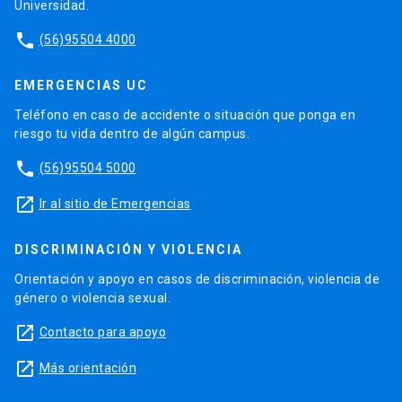
Universidad.
phone
(56)95504 4000
EMERGENCIAS UC
Teléfono en caso de accidente o situación que ponga en
riesgo tu vida dentro de algún campus.
phone
(56)95504 5000
launch
Ir al sitio de Emergencias
DISCRIMINACIÓN Y VIOLENCIA
Orientación y apoyo en casos de discriminación, violencia de
género o violencia sexual.
launch
Contacto para apoyo
launch
Más orientación