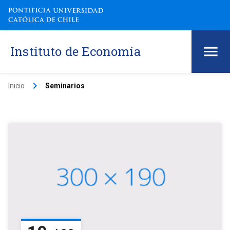
Instituto de Economía
keyboard_arrow_right
Inicio
Seminarios