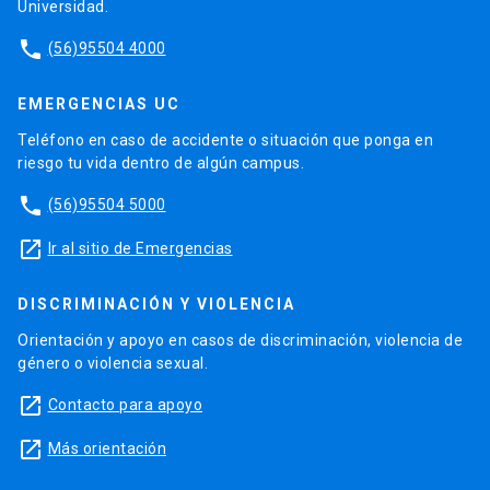
Universidad.
phone
(56)95504 4000
EMERGENCIAS UC
Teléfono en caso de accidente o situación que ponga en
riesgo tu vida dentro de algún campus.
phone
(56)95504 5000
launch
Ir al sitio de Emergencias
DISCRIMINACIÓN Y VIOLENCIA
Orientación y apoyo en casos de discriminación, violencia de
género o violencia sexual.
launch
Contacto para apoyo
launch
Más orientación