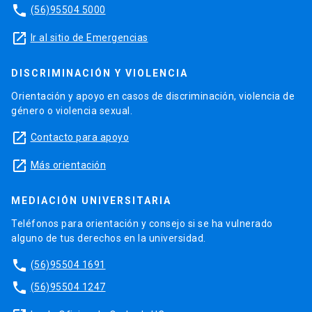
phone
(56)95504 5000
launch
Ir al sitio de Emergencias
DISCRIMINACIÓN Y VIOLENCIA
Orientación y apoyo en casos de discriminación, violencia de
género o violencia sexual.
launch
Contacto para apoyo
launch
Más orientación
MEDIACIÓN UNIVERSITARIA
Teléfonos para orientación y consejo si se ha vulnerado
alguno de tus derechos en la universidad.
phone
(56)95504 1691
phone
(56)95504 1247