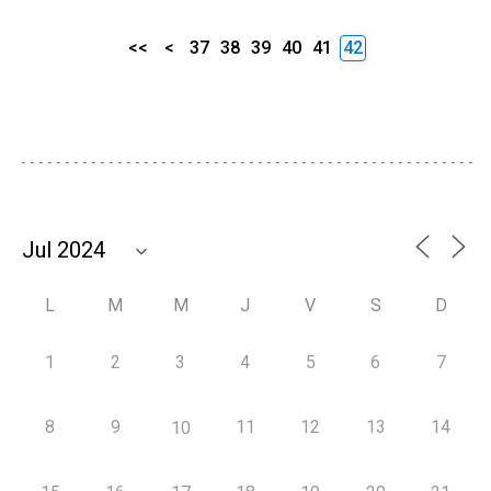
<<
<
37
38
39
40
41
42
L
M
M
J
V
S
D
1
2
3
4
5
6
7
8
9
11
12
13
14
10