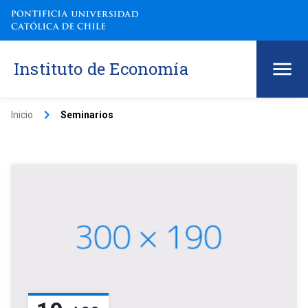
Instituto de Economía
keyboard_arrow_right
Inicio
Seminarios