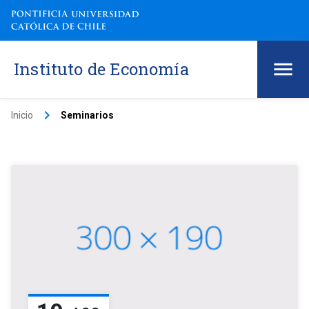
Instituto de Economía
keyboard_arrow_right
Inicio
Seminarios