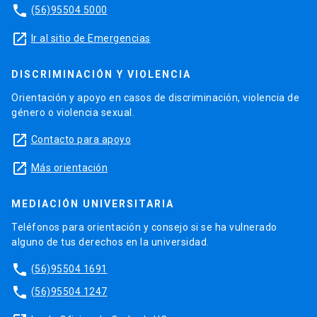
phone
(56)95504 5000
launch
Ir al sitio de Emergencias
DISCRIMINACIÓN Y VIOLENCIA
Orientación y apoyo en casos de discriminación, violencia de
género o violencia sexual.
launch
Contacto para apoyo
launch
Más orientación
MEDIACIÓN UNIVERSITARIA
Teléfonos para orientación y consejo si se ha vulnerado
alguno de tus derechos en la universidad.
phone
(56)95504 1691
phone
(56)95504 1247