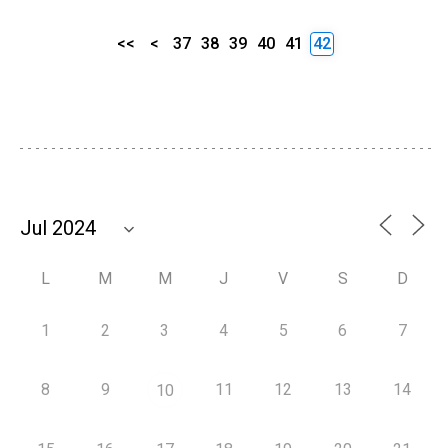
<<
<
37
38
39
40
41
42
L
M
M
J
V
S
D
1
2
3
4
5
6
7
8
9
11
12
13
14
10