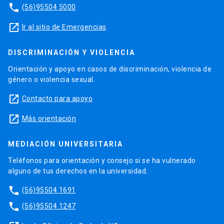
phone
(56)95504 5000
launch
Ir al sitio de Emergencias
DISCRIMINACIÓN Y VIOLENCIA
Orientación y apoyo en casos de discriminación, violencia de
género o violencia sexual.
launch
Contacto para apoyo
launch
Más orientación
MEDIACIÓN UNIVERSITARIA
Teléfonos para orientación y consejo si se ha vulnerado
alguno de tus derechos en la universidad.
phone
(56)95504 1691
phone
(56)95504 1247