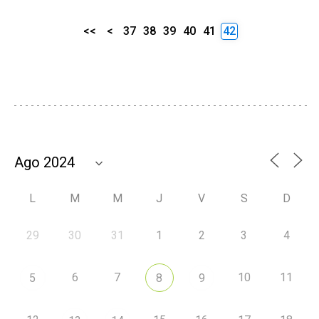
<<
<
37
38
39
40
41
42
L
M
M
J
V
S
D
29
30
31
1
2
3
4
6
7
10
11
5
8
9