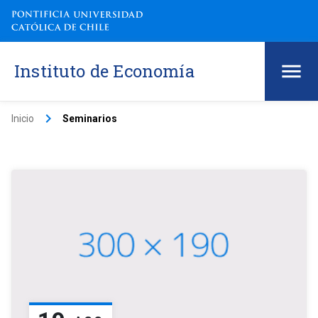
Instituto de Economía
keyboard_arrow_right
Inicio
Seminarios