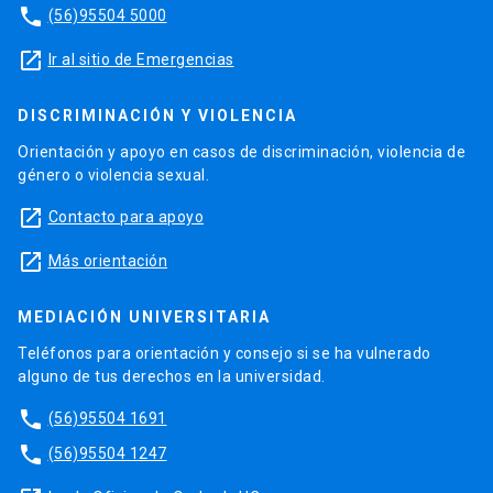
phone
(56)95504 5000
launch
Ir al sitio de Emergencias
DISCRIMINACIÓN Y VIOLENCIA
Orientación y apoyo en casos de discriminación, violencia de
género o violencia sexual.
launch
Contacto para apoyo
launch
Más orientación
MEDIACIÓN UNIVERSITARIA
Teléfonos para orientación y consejo si se ha vulnerado
alguno de tus derechos en la universidad.
phone
(56)95504 1691
phone
(56)95504 1247