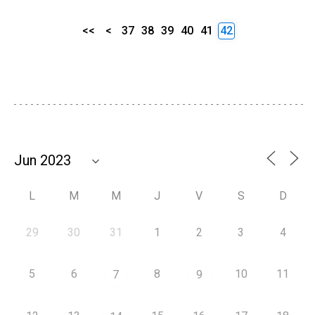
<<
<
37
38
39
40
41
42
L
M
M
J
V
S
D
29
30
31
1
2
3
4
5
6
8
10
11
7
9