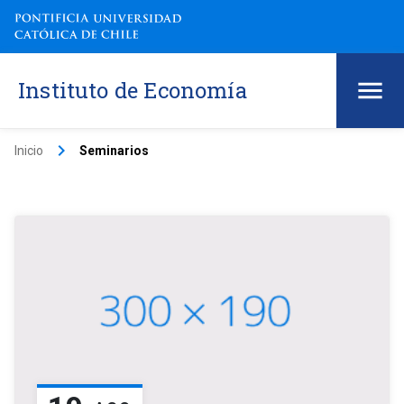
Instituto de Economía
keyboard_arrow_right
Inicio
Seminarios