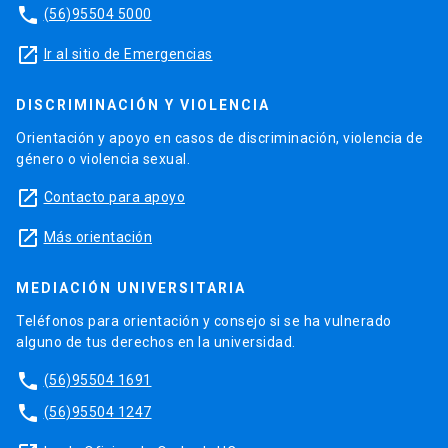
phone
(56)95504 5000
launch
Ir al sitio de Emergencias
DISCRIMINACIÓN Y VIOLENCIA
Orientación y apoyo en casos de discriminación, violencia de
género o violencia sexual.
launch
Contacto para apoyo
launch
Más orientación
MEDIACIÓN UNIVERSITARIA
Teléfonos para orientación y consejo si se ha vulnerado
alguno de tus derechos en la universidad.
phone
(56)95504 1691
phone
(56)95504 1247