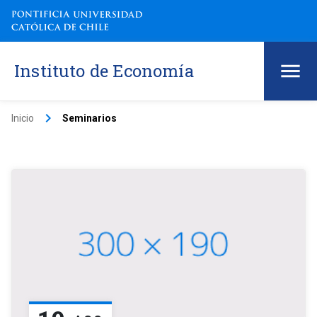
Instituto de Economía
keyboard_arrow_right
Inicio
Seminarios