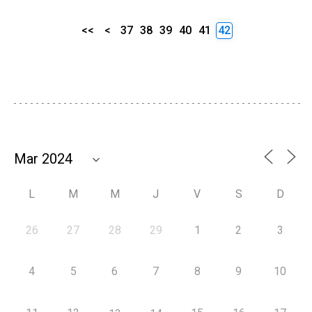
<<
<
37
38
39
40
41
42
L
M
M
J
V
S
D
26
27
28
29
1
2
3
4
5
6
7
8
9
10