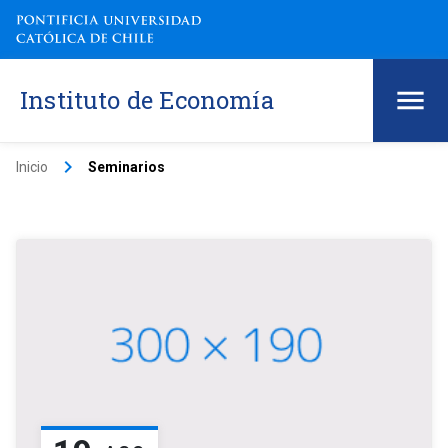
Instituto de Economía
keyboard_arrow_right
Inicio
Seminarios