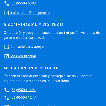
phone
(56)95504 5000
launch
Ir al sitio de Emergencias
DISCRIMINACIÓN Y VIOLENCIA
Orientación y apoyo en casos de discriminación, violencia de
género o violencia sexual.
launch
Contacto para apoyo
launch
Más orientación
MEDIACIÓN UNIVERSITARIA
Teléfonos para orientación y consejo si se ha vulnerado
alguno de tus derechos en la universidad.
phone
(56)95504 1691
phone
(56)95504 1247