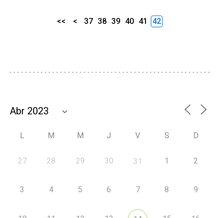
<<
<
37
38
39
40
41
42
L
M
M
J
V
S
D
27
28
29
30
1
2
31
3
4
5
6
7
8
9