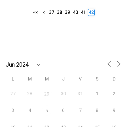
<<
<
37
38
39
40
41
42
L
M
M
J
V
S
D
27
28
30
31
1
2
29
3
4
6
7
8
9
5