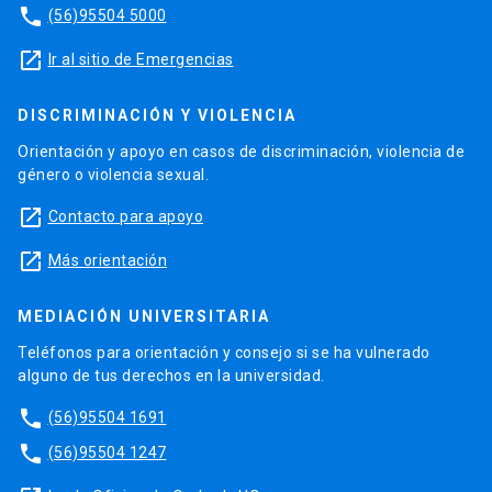
phone
(56)95504 5000
launch
Ir al sitio de Emergencias
DISCRIMINACIÓN Y VIOLENCIA
Orientación y apoyo en casos de discriminación, violencia de
género o violencia sexual.
launch
Contacto para apoyo
launch
Más orientación
MEDIACIÓN UNIVERSITARIA
Teléfonos para orientación y consejo si se ha vulnerado
alguno de tus derechos en la universidad.
phone
(56)95504 1691
phone
(56)95504 1247