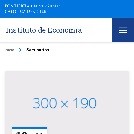
Instituto de Economía
keyboard_arrow_right
Inicio
Seminarios