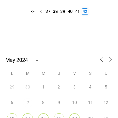
<<
<
37
38
39
40
41
42
L
M
M
J
V
S
D
29
30
1
2
3
4
5
6
8
9
10
11
12
7