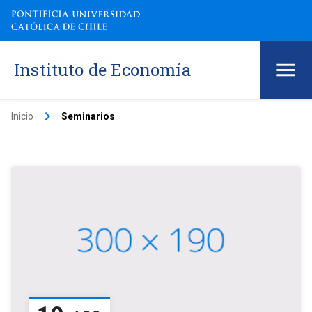
Instituto de Economía
keyboard_arrow_right
Inicio
Seminarios