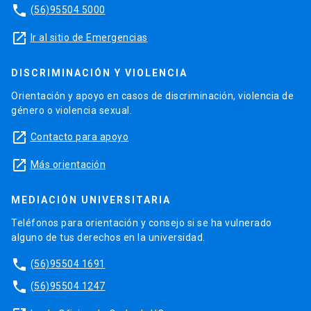
phone
(56)95504 5000
launch
Ir al sitio de Emergencias
DISCRIMINACIÓN Y VIOLENCIA
Orientación y apoyo en casos de discriminación, violencia de
género o violencia sexual.
launch
Contacto para apoyo
launch
Más orientación
MEDIACIÓN UNIVERSITARIA
Teléfonos para orientación y consejo si se ha vulnerado
alguno de tus derechos en la universidad.
phone
(56)95504 1691
phone
(56)95504 1247