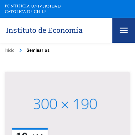
Instituto de Economía
keyboard_arrow_right
Inicio
Seminarios