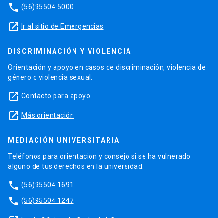
phone
(56)95504 5000
launch
Ir al sitio de Emergencias
DISCRIMINACIÓN Y VIOLENCIA
Orientación y apoyo en casos de discriminación, violencia de
género o violencia sexual.
launch
Contacto para apoyo
launch
Más orientación
MEDIACIÓN UNIVERSITARIA
Teléfonos para orientación y consejo si se ha vulnerado
alguno de tus derechos en la universidad.
phone
(56)95504 1691
phone
(56)95504 1247