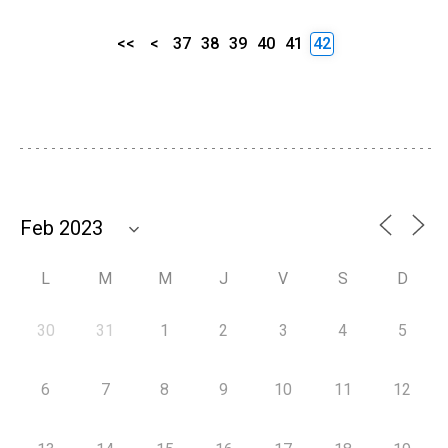
<<
<
37
38
39
40
41
42
L
M
M
J
V
S
D
30
31
1
2
3
4
5
6
7
8
9
10
11
12