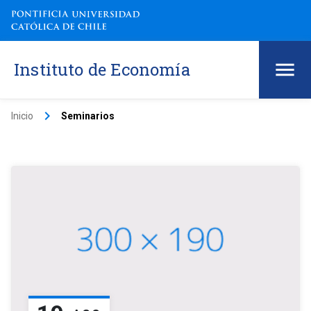
Instituto de Economía
keyboard_arrow_right
Inicio
Seminarios