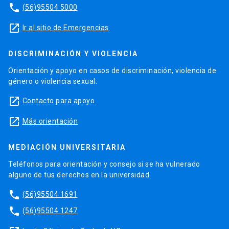
phone
(56)95504 5000
launch
Ir al sitio de Emergencias
DISCRIMINACIÓN Y VIOLENCIA
Orientación y apoyo en casos de discriminación, violencia de
género o violencia sexual.
launch
Contacto para apoyo
launch
Más orientación
MEDIACIÓN UNIVERSITARIA
Teléfonos para orientación y consejo si se ha vulnerado
alguno de tus derechos en la universidad.
phone
(56)95504 1691
phone
(56)95504 1247