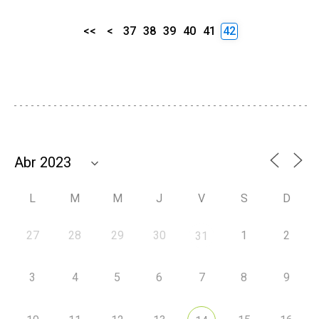
<<
<
37
38
39
40
41
42
L
M
M
J
V
S
D
27
28
29
30
1
2
31
3
4
5
6
7
8
9