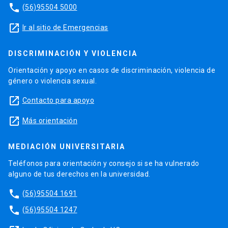
phone
(56)95504 5000
launch
Ir al sitio de Emergencias
DISCRIMINACIÓN Y VIOLENCIA
Orientación y apoyo en casos de discriminación, violencia de
género o violencia sexual.
launch
Contacto para apoyo
launch
Más orientación
MEDIACIÓN UNIVERSITARIA
Teléfonos para orientación y consejo si se ha vulnerado
alguno de tus derechos en la universidad.
phone
(56)95504 1691
phone
(56)95504 1247