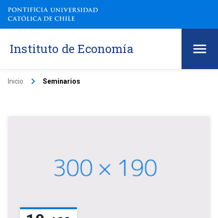
Instituto de Economía
keyboard_arrow_right
Inicio
Seminarios