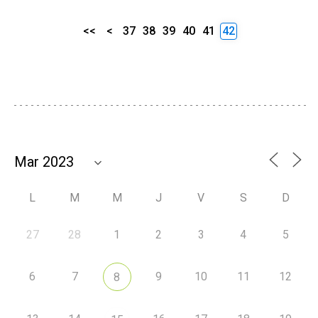
<<
<
37
38
39
40
41
42
L
M
M
J
V
S
D
27
28
1
2
3
4
5
6
7
9
10
11
12
8