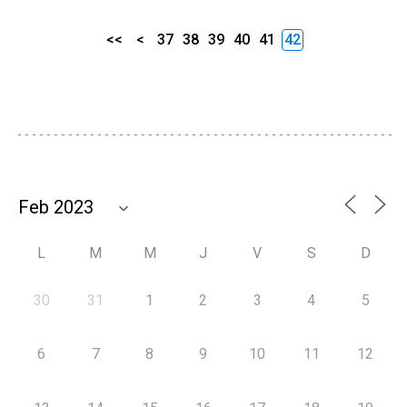
<<
<
37
38
39
40
41
42
L
M
M
J
V
S
D
30
31
1
2
3
4
5
6
7
8
9
10
11
12