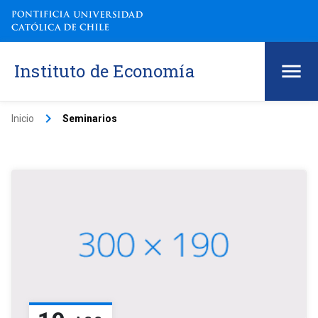
Instituto de Economía
keyboard_arrow_right
Inicio
Seminarios