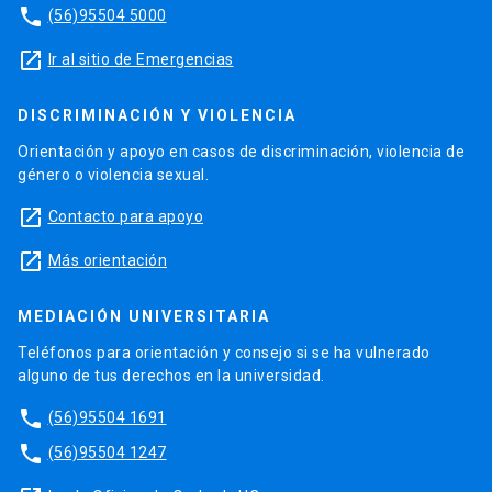
phone
(56)95504 5000
launch
Ir al sitio de Emergencias
DISCRIMINACIÓN Y VIOLENCIA
Orientación y apoyo en casos de discriminación, violencia de
género o violencia sexual.
launch
Contacto para apoyo
launch
Más orientación
MEDIACIÓN UNIVERSITARIA
Teléfonos para orientación y consejo si se ha vulnerado
alguno de tus derechos en la universidad.
phone
(56)95504 1691
phone
(56)95504 1247