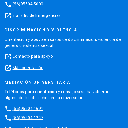
phone
(56)95504 5000
launch
Ir al sitio de Emergencias
DISCRIMINACIÓN Y VIOLENCIA
Orientación y apoyo en casos de discriminación, violencia de
género o violencia sexual.
launch
Contacto para apoyo
launch
Más orientación
MEDIACIÓN UNIVERSITARIA
Teléfonos para orientación y consejo si se ha vulnerado
alguno de tus derechos en la universidad.
phone
(56)95504 1691
phone
(56)95504 1247