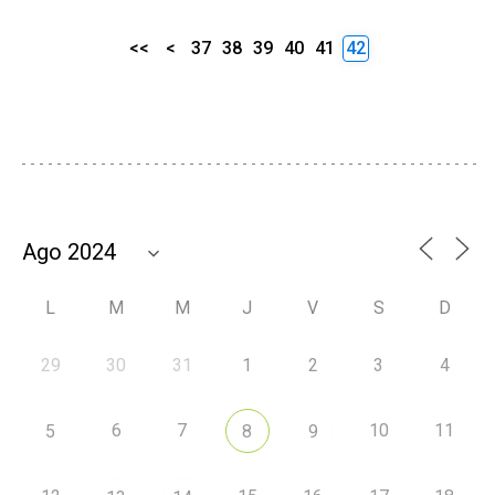
<<
<
37
38
39
40
41
42
L
M
M
J
V
S
D
29
30
31
1
2
3
4
6
7
10
11
5
8
9