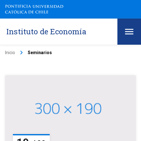
Instituto de Economía
keyboard_arrow_right
Inicio
Seminarios