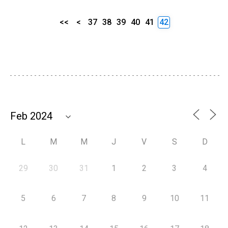
<<
<
37
38
39
40
41
42
L
M
M
J
V
S
D
29
30
31
1
2
3
4
5
6
7
8
9
10
11