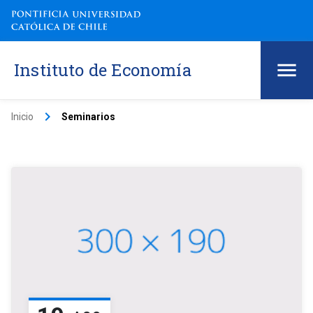
Instituto de Economía
keyboard_arrow_right
Inicio
Seminarios