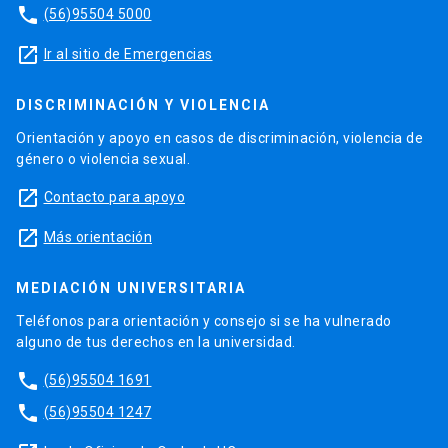
phone
(56)95504 5000
launch
Ir al sitio de Emergencias
DISCRIMINACIÓN Y VIOLENCIA
Orientación y apoyo en casos de discriminación, violencia de
género o violencia sexual.
launch
Contacto para apoyo
launch
Más orientación
MEDIACIÓN UNIVERSITARIA
Teléfonos para orientación y consejo si se ha vulnerado
alguno de tus derechos en la universidad.
phone
(56)95504 1691
phone
(56)95504 1247