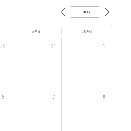
TODAY
SÁB
DOM
30
31
1
6
7
8