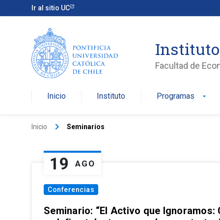
Ir al sitio UC
Institut
Facultad de Eco
Inicio
Instituto
Programas
arrow_drop_down
keyboard_arrow_right
Inicio
Seminarios
19
AGO
Conferencias
Seminario: “El Activo que Ignoramos: