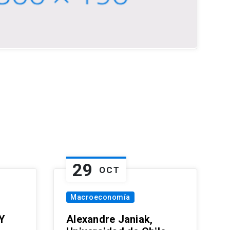
29
OCT
Macroeconomía
Y
Alexandre Janiak,