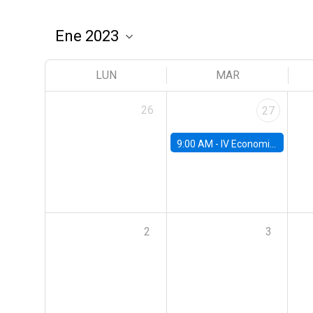
LUN
MAR
26
27
9:00 AM -
IV Economics Alumni Workshop
2
3