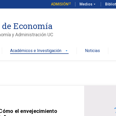
ADMISIÓN
Medios
arrow_drop_down
Biblio
o de Economía
nomía y Administración UC
Académicos e Investigación
Noticias
arrow_drop_down
 Cómo el envejecimiento