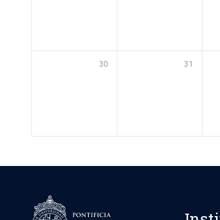
30
31
Inst