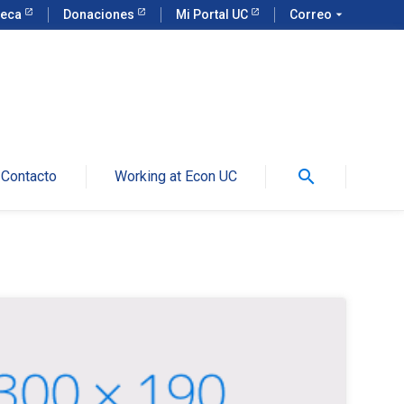
teca
Donaciones
Mi Portal UC
Correo
arrow_drop_down
search
Contacto
Working at Econ UC