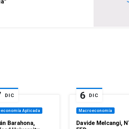
ia”
7
6
DIC
DIC
oeconomía Aplicada
Macroeconomía
án Barahona,
Davide Melcangi, N