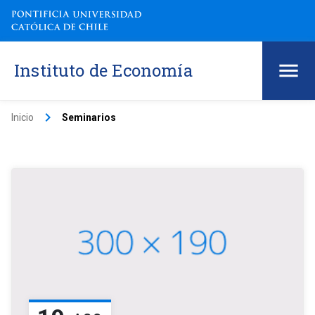
Instituto de Economía
keyboard_arrow_right
Inicio
Seminarios