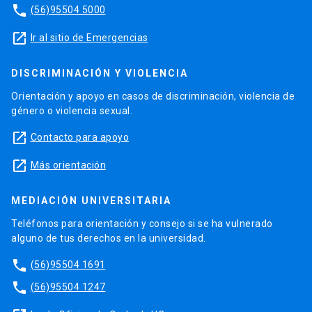
phone
(56)95504 5000
launch
Ir al sitio de Emergencias
DISCRIMINACIÓN Y VIOLENCIA
Orientación y apoyo en casos de discriminación, violencia de
género o violencia sexual.
launch
Contacto para apoyo
launch
Más orientación
MEDIACIÓN UNIVERSITARIA
Teléfonos para orientación y consejo si se ha vulnerado
alguno de tus derechos en la universidad.
phone
(56)95504 1691
phone
(56)95504 1247