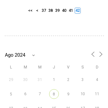
<<
<
37
38
39
40
41
42
L
M
M
J
V
S
D
29
30
31
1
2
3
4
6
7
10
11
5
8
9