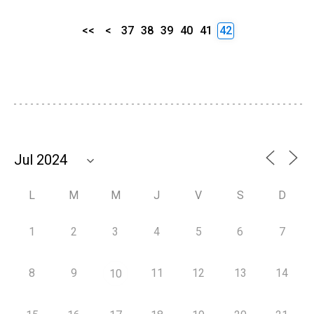
<<
<
37
38
39
40
41
42
L
M
M
J
V
S
D
1
2
3
4
5
6
7
8
9
11
12
13
14
10