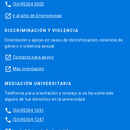
phone
(56)95504 5000
launch
Ir al sitio de Emergencias
DISCRIMINACIÓN Y VIOLENCIA
Orientación y apoyo en casos de discriminación, violencia de
género o violencia sexual.
launch
Contacto para apoyo
launch
Más orientación
MEDIACIÓN UNIVERSITARIA
Teléfonos para orientación y consejo si se ha vulnerado
alguno de tus derechos en la universidad.
phone
(56)95504 1691
phone
(56)95504 1247