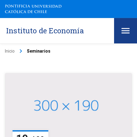
Instituto de Economía
keyboard_arrow_right
Inicio
Seminarios