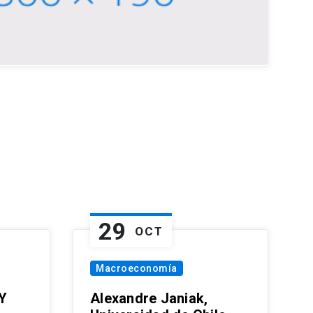
29
OCT
Macroeconomía
Y
Alexandre Janiak,