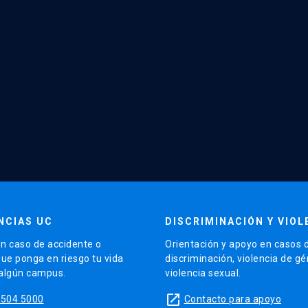
NCIAS UC
DISCRIMINACIÓN Y VIOL
n caso de accidente o
Orientación y apoyo en casos 
que ponga en riesgo tu vida
discriminación, violencia de g
 algún campus.
violencia sexual.
launch
5504 5000
Contacto para apoyo