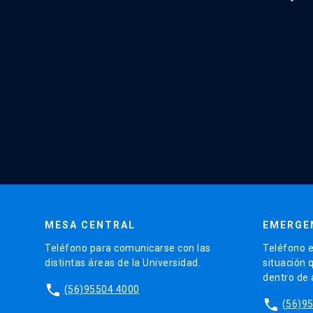
MESA CENTRAL
EMERGE
Teléfono para comunicarse con las
Teléfono e
distintas áreas de la Universidad.
situación 
dentro de
phone
(56)95504 4000
phone
(56)9