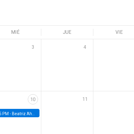
MIÉ
JUE
VIE
3
4
11
10
5 PM -
Beatriz Ahumada, PhD candidate, Universidad de Pittsburgh