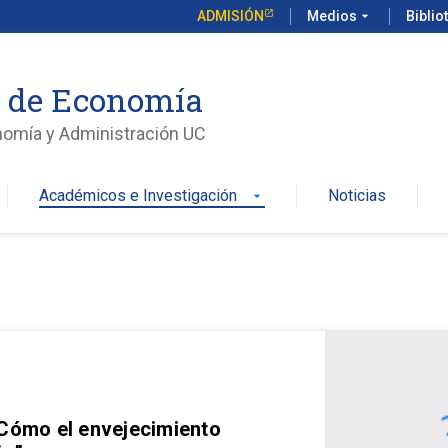
ADMISIÓN
Medios
arrow_drop_down
Biblio
o de Economía
nomía y Administración UC
Académicos e Investigación
Noticias
arrow_drop_down
 Cómo el envejecimiento