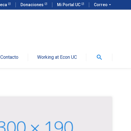
teca
Donaciones
Mi Portal UC
Correo
arrow_drop_down
search
Contacto
Working at Econ UC