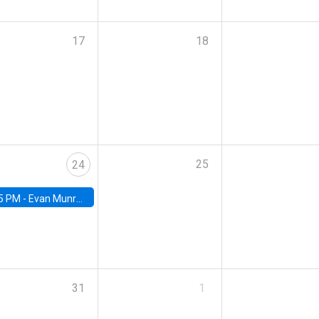
17
18
25
24
5 PM -
Evan Munro, Neyman Visiting Assistant Professor in the Department of Statistics at UC Berkeley
31
1