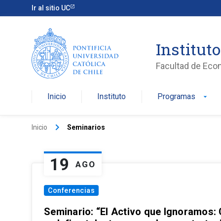
Ir al sitio UC
Institut
Facultad de Eco
Inicio
Instituto
Programas
arrow_drop_down
keyboard_arrow_right
Inicio
Seminarios
19
AGO
Conferencias
Seminario: “El Activo que Ignoramos: