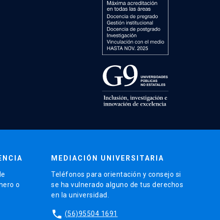
ENCIA
MEDIACIÓN UNIVERSITARIA
de
Teléfonos para orientación y consejo si
énero o
se ha vulnerado alguno de tus derechos
en la universidad.
phone
(56)95504 1691