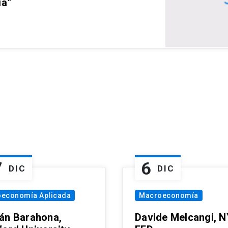
ia”
7
6
DIC
DIC
oeconomía Aplicada
Macroeconomía
án Barahona,
Davide Melcangi, N