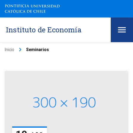
Instituto de Economía
keyboard_arrow_right
Inicio
Seminarios