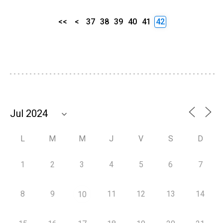
<<
<
37
38
39
40
41
42
L
M
M
J
V
S
D
1
2
3
4
5
6
7
8
9
11
12
13
14
10