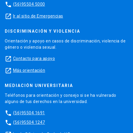
phone
(56)95504 5000
launch
Ir al sitio de Emergencias
DISCRIMINACIÓN Y VIOLENCIA
Orientación y apoyo en casos de discriminación, violencia de
género o violencia sexual.
launch
Contacto para apoyo
launch
Más orientación
MEDIACIÓN UNIVERSITARIA
Teléfonos para orientación y consejo si se ha vulnerado
alguno de tus derechos en la universidad.
phone
(56)95504 1691
phone
(56)95504 1247