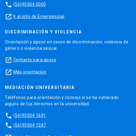
phone
(56)95504 5000
launch
Ir al sitio de Emergencias
DISCRIMINACIÓN Y VIOLENCIA
Orientación y apoyo en casos de discriminación, violencia de
género o violencia sexual.
launch
Contacto para apoyo
launch
Más orientación
MEDIACIÓN UNIVERSITARIA
Teléfonos para orientación y consejo si se ha vulnerado
alguno de tus derechos en la universidad.
phone
(56)95504 1691
phone
(56)95504 1247