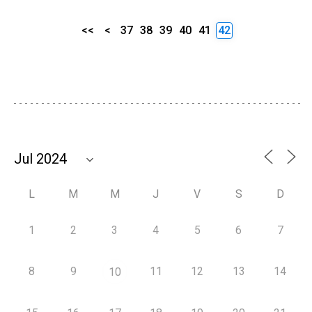
<<
<
37
38
39
40
41
42
L
M
M
J
V
S
D
1
2
3
4
5
6
7
8
9
11
12
13
14
10