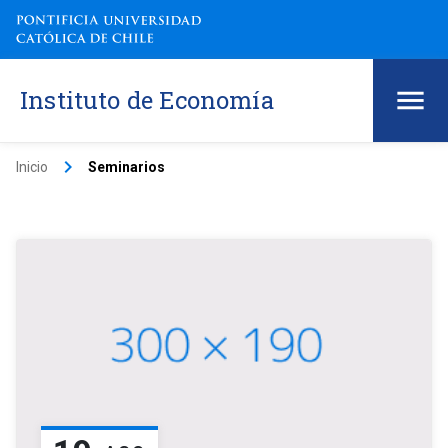
Instituto de Economía
keyboard_arrow_right
Inicio
Seminarios