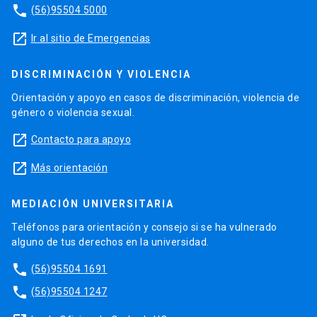
phone
(56)95504 5000
launch
Ir al sitio de Emergencias
DISCRIMINACIÓN Y VIOLENCIA
Orientación y apoyo en casos de discriminación, violencia de
género o violencia sexual.
launch
Contacto para apoyo
launch
Más orientación
MEDIACIÓN UNIVERSITARIA
Teléfonos para orientación y consejo si se ha vulnerado
alguno de tus derechos en la universidad.
phone
(56)95504 1691
phone
(56)95504 1247