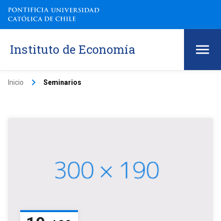
Instituto de Economía
keyboard_arrow_right
Inicio
Seminarios