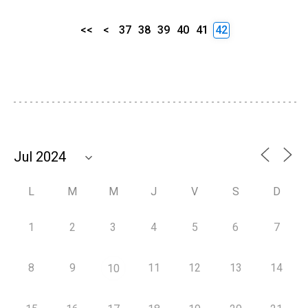
<<
<
37
38
39
40
41
42
L
M
M
J
V
S
D
1
2
3
4
5
6
7
8
9
11
12
13
14
10