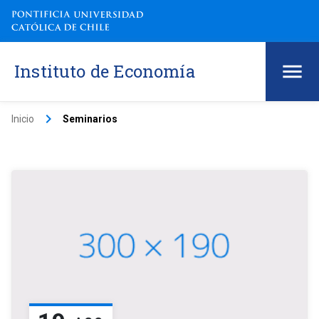
Instituto de Economía
keyboard_arrow_right
Inicio
Seminarios