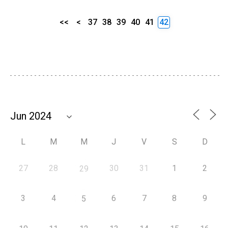
<<
<
37
38
39
40
41
42
L
M
M
J
V
S
D
27
28
30
31
1
2
29
3
4
6
7
8
9
5