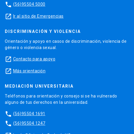
phone
(56)95504 5000
launch
Ir al sitio de Emergencias
DISCRIMINACIÓN Y VIOLENCIA
Orientación y apoyo en casos de discriminación, violencia de
género o violencia sexual.
launch
Contacto para apoyo
launch
Más orientación
MEDIACIÓN UNIVERSITARIA
Teléfonos para orientación y consejo si se ha vulnerado
alguno de tus derechos en la universidad.
phone
(56)95504 1691
phone
(56)95504 1247