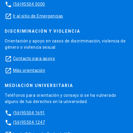
phone
(56)95504 5000
launch
Ir al sitio de Emergencias
DISCRIMINACIÓN Y VIOLENCIA
Orientación y apoyo en casos de discriminación, violencia de
género o violencia sexual.
launch
Contacto para apoyo
launch
Más orientación
MEDIACIÓN UNIVERSITARIA
Teléfonos para orientación y consejo si se ha vulnerado
alguno de tus derechos en la universidad.
phone
(56)95504 1691
phone
(56)95504 1247