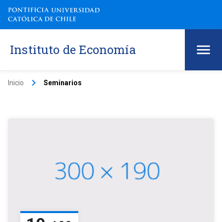
Instituto de Economía
keyboard_arrow_right
Inicio
Seminarios