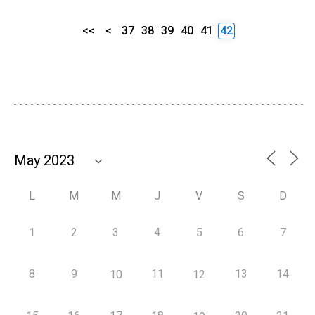
<<
<
37
38
39
40
41
42
L
M
M
J
V
S
D
1
2
3
4
5
6
7
8
9
11
13
14
10
12